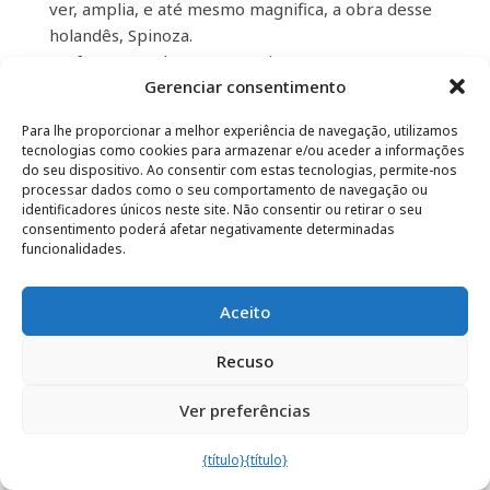
ver, amplia, e até mesmo magnifica, a obra desse
holandês, Spinoza.
De fato, "As Palavras e as Coisas" e sua versão
Gerenciar consentimento
simplificada, "Sentir e Saber", iluminam muitas
ideias por meio das pesquisas mais recentes
Para lhe proporcionar a melhor experiência de navegação, utilizamos
desse estudioso americano, aprofundando-as
tecnologias como cookies para armazenar e/ou aceder a informações
consideravelmente. Em particular, as noções de
do seu dispositivo. Ao consentir com estas tecnologias, permite-nos
processar dados como o seu comportamento de navegação ou
percepção e afetos e os efeitos que eles induzem,
identificadores únicos neste site. Não consentir ou retirar o seu
as emoções em primeiro lugar, e a memorização
consentimento poderá afetar negativamente determinadas
sedimentada dos afetos que são sentimentos.
funcionalidades.
Uma frase extraída da contracapa da primeira
obra citada resume esse pensamento: "O homem
Aceito
não é um sistema pensante, ele é um sistema
habitado por seus sentimentos e que às vezes
Recuso
pensa."
Ver preferências
Quarta-feira, 14 de setembro de 2022 – Giga
{título}
{título}
amoroso
–
Poema para a emergência climática
|