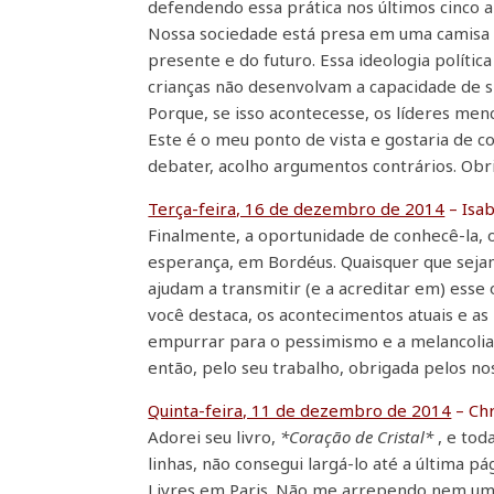
defendendo essa prática nos últimos cinco 
Nossa sociedade está presa em uma camisa d
presente e do futuro. Essa ideologia políti
crianças não desenvolvam a capacidade de sí
Porque, se isso acontecesse, os líderes me
Este é o meu ponto de vista e gostaria de c
debater, acolho argumentos contrários. Obri
Terça-feira, 16 de dezembro de 2014
– Isab
Finalmente, a oportunidade de conhecê-la, 
esperança, em Bordéus. Quaisquer que sejam
ajudam a transmitir (e a acreditar em) esse 
você destaca, os acontecimentos atuais e a
empurrar para o pessimismo e a melancolia,
então, pelo seu trabalho, obrigada pelos nos
Quinta-feira, 11 de dezembro de 2014
– Chr
Adorei seu livro,
*Coração de Cristal*
, e tod
linhas, não consegui largá-lo até a última pá
Livres em Paris. Não me arrependo nem um p