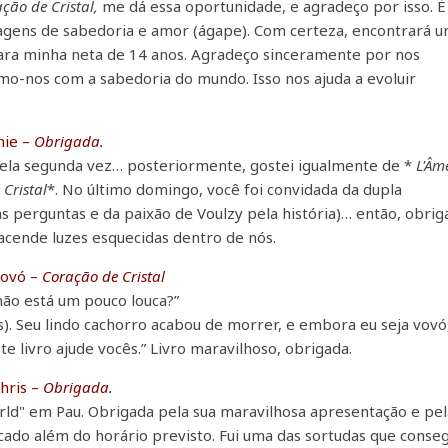
ção de Cristal,
me dá essa oportunidade, e agradeço por isso. É
sagens de sabedoria e amor (ágape). Com certeza, encontrará 
para minha neta de 14 anos. Agradeço sinceramente por nos
armo-nos com a sabedoria do mundo. Isso nos ajuda a evoluir
nie –
Obrigada.
pela segunda vez… posteriormente, gostei igualmente de *
L'Âm
Cristal
*. No último domingo, você foi convidada da dupla
s perguntas e da paixão de Voulzy pela história)… então, obrig
reacende luzes esquecidas dentro de nós.
Vovó –
Coração de Cristal
não está um pouco louca?”
s). Seu lindo cachorro acabou de morrer, e embora eu seja vovó
te livro ajude vocês.” Livro maravilhoso, obrigada.
hris –
Obrigada.
orld" em Pau. Obrigada pela sua maravilhosa apresentação e pe
cado além do horário previsto. Fui uma das sortudas que conse