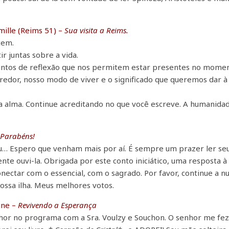
mille (Reims 51) –
Sua visita a Reims.
tem.
ir juntas sobre a vida.
mentos de reflexão que nos permitem estar presentes no mome
 redor, nosso modo de viver e o significado que queremos dar à
a alma. Continue acreditando no que você escreve. A humanida
–
Parabéns!
ou… Espero que venham mais por aí. É sempre um prazer ler se
nte ouvi-la. Obrigada por este conto iniciático, uma resposta à
nectar com o essencial, com o sagrado. Por favor, continue a nu
ssa ilha. Meus melhores votos.
ne –
Revivendo a Esperança
enhor no programa com a Sra. Voulzy e Souchon. O senhor me fe