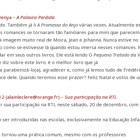
Nenya –
A Palavra Perdida
ida
. Também já li
A Promessa do Anjo
várias vezes. Atualmente e
ois romances se tornaram tão familiares para mim que parecem
a imagem muito real de Moira, Jean e Johanna. Nunca estive no
o como se estivesse lá quando estou imersa nesses romances.
ar em seus outros livros. Ele está lendo O
Pequeno Tratado da 
 diz sobre este livro: é o melhor livro que já
parabenizá-lo(a), agradecer e, como já lemos tudo de Frédéri
nce dele. Quando teremos esse prazer? Feliz Natal e votos de 
12 (alainleclere@orange.fr) –
Sua participação na RTL
por sua participação na RTL neste sábado, 20 de dezembro, com
ser introduzidas nas escolas, exclusivamente na Educação Infan
se tornou uma prática comum, mesmo com os professores