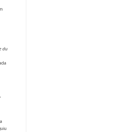
um
e du
ada
,
la
guiu