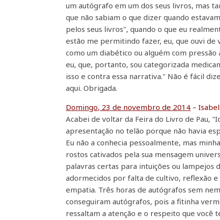
um autógrafo em um dos seus livros, mas t
que não sabiam o que dizer quando estavam 
pelos seus livros", quando o que eu realmen
estão me permitindo fazer, eu, que ouvi de 
como um diabético ou alguém com pressão a
eu, que, portanto, sou categorizada medicam
isso e contra essa narrativa." Não é fácil di
aqui. Obrigada.
Domingo, 23 de novembro de 2014
– Isabel
Acabei de voltar da Feira do Livro de Pau, "
apresentação no telão porque não havia espa
Eu não a conhecia pessoalmente, mas minha i
rostos cativados pela sua mensagem univers
palavras certas para intuições ou lampejo
adormecidos por falta de cultivo, reflexão e
empatia. Três horas de autógrafos sem nem
conseguiram autógrafos, pois a fitinha ver
ressaltam a atenção e o respeito que você t