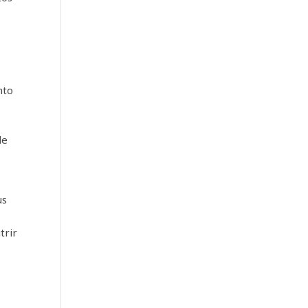
nto
de
us
trir
z