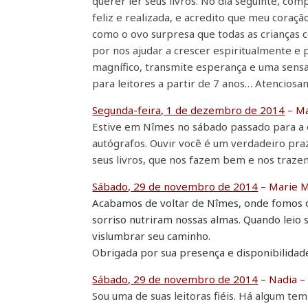
querer ler seus livros. No dia seguinte, comp
feliz e realizada, e acredito que meu cora
como o ovo surpresa que todas as crianças 
por nos ajudar a crescer espiritualmente e 
magnífico, transmite esperança e uma sens
para leitores a partir de 7 anos… Atencios
Segunda-feira, 1 de dezembro de 2014
– Ma
Estive em Nîmes no sábado passado para a e
autógrafos. Ouvir você é um verdadeiro pra
seus livros, que nos fazem bem e nos trazem
Sábado, 29 de novembro de 2014
– Marie M
Acabamos de voltar de Nîmes, onde fomos ouv
sorriso nutriram nossas almas.
Quando leio s
vislumbrar seu caminho.
Obrigada por sua presença e disponibilidad
Sábado, 29 de novembro de 2014
– Nadia 
Sou uma de suas leitoras fiéis. Há algum 