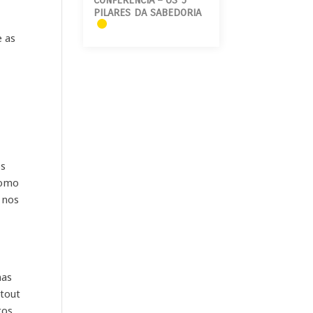
CONFERÊNCIA – OS 5
PILARES DA SABEDORIA
e as
os
como
 nos
mas
Atout
tos