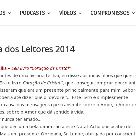
OS
PODCASTS
VÍDEOS
COMPROMISSOS
a dos Leitores 2014
ilia –
Seu livro “Coração de Cristal”
ntes de uma livraria fechar, eu disse aos meus filhos que queri
Era o livro
Coração de Cristal
”, que consegui comprar pouco an
disseram que era um presente principalmente para mim! Sabor
deria até dizer que o “devorei”… Este livro é simplesmente
 por causa das mensagens que transmite sobre o Amor, o Amor 
es, sobre o Amor que dá sentido à vida.
r nunca ter amado…
, que deu uma bela dimensão a este Natal. Acho que acabei de
. Mais um presente. Obrigada, Sr. Lenoir, obrigada por conscient