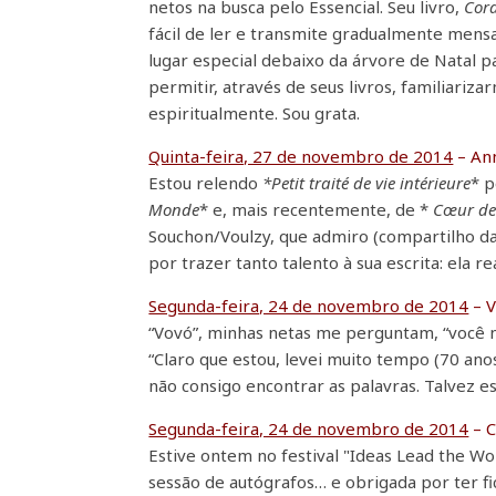
netos na busca pelo Essencial. Seu livro,
Cora
fácil de ler e transmite gradualmente men
lugar especial debaixo da árvore de Natal 
permitir, através de seus livros, familiariz
espiritualmente. Sou grata.
Quinta-feira, 27 de novembro de 2014
– An
Estou relendo
*Petit traité de vie intérieure
* 
Monde
* e, mais recentemente, de *
Cœur de 
Souchon/Voulzy, que admiro (compartilho da
por trazer tanto talento à sua escrita: ela 
Segunda-feira, 24 de novembro de 2014
– 
“Vovó”, minhas netas me perguntam, “você 
“Claro que estou, levei muito tempo (70 ano
não consigo encontrar as palavras. Talvez es
Segunda-feira, 24 de novembro de 2014
– C
Estive ontem no festival "Ideas Lead the W
sessão de autógrafos… e obrigada por ter fi