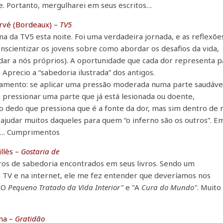
e. Portanto, mergulharei em seus escritos…
rvé (Bordeaux) –
TV5
a da TV5 esta noite. Foi uma verdadeira jornada, e as reflexõe
nscientizar os jovens sobre como abordar os desafios da vida,
r a nós próprios). A oportunidade que cada dor representa p
 Aprecio a “sabedoria ilustrada” dos antigos.
samento: se aplicar uma pressão moderada numa parte saudáve
 pressionar uma parte que já está lesionada ou doente,
o dedo que pressiona que é a fonte da dor, mas sim dentro de 
ajudar muitos daqueles para quem “o inferno são os outros”. E
ão… Cumprimentos
llès –
Gostaria de
uros de sabedoria encontrados em seus livros. Sendo um
 TV e na internet, ele me fez entender que deveríamos nos
 "O
Pequeno Tratado da Vida Interior"
e "A
Cura do Mundo"
. Muito
na –
Gratidão