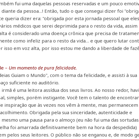
ambém fui uma daquelas pessoas reservadas e um pouco emoti
diante da pessoa…! Então, tudo o que consegui dizer foi "obri
te queria dizer era: "obrigada por esta jornada pessoal que ele
vários médicos que serei deprimida para o resto da vida, assim
lta é considerado uma doença crônica que precisa de tratamen
ente como infeliz para o resto da vida… e que quero lutar con
zer isso em voz alta, por isso estou me dando a liberdade de faz
le –
Um momento de pura felicidade.
Ideias Guiam o Mundo", com o tema da felicidade, e assisti à sua
ço suficiente no auditório.
rmã é uma leitora assídua dos seus livros. Ao nosso redor, hav
al, simples, porém instigante. Você tem o talento de encontrar
s de inspiração que às vezes nos vêm à mente, mas permanecem
 acolhimento. Obrigada pela sua sinceridade, autenticidade e
 mesmo uma pausa para o almoço (eu não fui uma das sortudas
melha foi amarrada definitivamente bem na hora da despedida)
em pelos seus leitores. O público não se enganou e, de modo ge