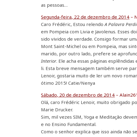
as pessoas…
Segunda-feira, 22 de dezembro de 2014
– 
Caro Frédéric, Estou relendo
A Palavra Perd
em Pompeia com Livia e Javolenus. Esses d
sido vividos de verdade. Consigo formar um
Mont Saint-Michel ou em Pompeia, mas sint
marido, por outro lado, prefere se aprofund
Interior
. Ele acha essas páginas esplêndidas e
li. Esta breve mensagem também serve para 
Lenoir, gostaria muito de ler um novo roma
ótimo 2015! Catie/Nenya
Sábado, 20 de dezembro de 2014
– Alain26
Olá, caro Frédéric Lenoir, muito obrigado 
Marie Drucker.
Sim, mil vezes SIM, Yoga e Meditação devem 
e no Ensino Fundamental.
Como o senhor explica que isso ainda não 