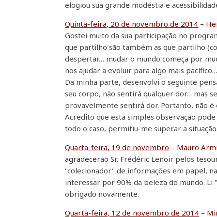
elogiou sua grande modéstia e acessibilidad
Quinta-feira, 20 de novembro de 2014
– He
Gostei muito da sua participação no program
que partilho são também as que partilho (co
despertar… mudar o mundo começa por muda
nos ajudar a evoluir para algo mais pacífico…
Da minha parte, desenvolvi o seguinte pen
seu corpo, não sentirá qualquer dor… mas se
provavelmente sentirá dor. Portanto, não é 
Acredito que esta simples observação pode 
todo o caso, permitiu-me superar a situaç
Quarta-feira, 19 de novembro
– Mauro Armi
agradecer
ao Sr. Frédéric Lenoir pelos teso
"colecionador" de informações em papel, na
interessar por 90% da beleza do mundo. Li
obrigado novamente.
Quarta-feira, 12 de novembro de 2014
– Mi