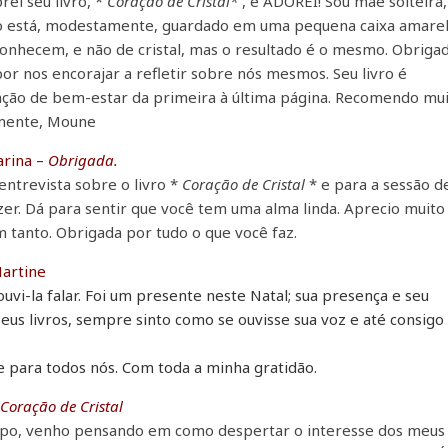
rei seu livro, *
Coração de Cristal*
, e ADOREI! Sou mãe solteira,
ção está, modestamente, guardado em uma pequena caixa amarel
conhecem, e não de cristal, mas o resultado é o mesmo. Obriga
por nos encorajar a refletir sobre nós mesmos. Seu livro é
ação de bem-estar da primeira à última página. Recomendo mui
amente, Moune
rina –
Obrigada.
ntrevista sobre o livro *
Coração de Cristal
* e para a sessão d
zer. Dá para sentir que você tem uma alma linda. Aprecio muito
 tanto. Obrigada por tudo o que você faz.
artine
i-la falar. Foi um presente neste Natal; sua presença e seu
eus livros, sempre sinto como se ouvisse sua voz e até consigo
e para todos nós.
Com toda a minha gratidão.
–
Coração de Cristal
tempo, venho pensando em como despertar o interesse dos meus