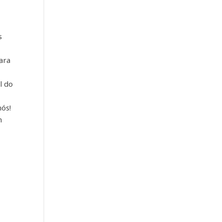
s
ara
l do
nós!
m