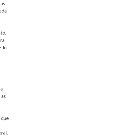
vas
gada
s
to,
tra
ê-lo
ia
 as
 que
ral,