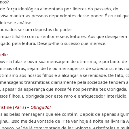
anos?
e força ideológica alimentada por líderes do passado, do
ca visa manter as pessoas dependentes desse poder. É crucial qu
ntese e análise.
ncionados seriam depostos do poder.
ompartilhá-lo com o senhor e seus leitores. Aos que desejarem
gado pela leitura. Desejo-lhe o sucesso que merece.
elle
ouvi-la falar e ouvir sua mensagem de otimismo, e portanto de
 suas obras, sejam de fé ou mensageiras de sabedoria, elas n
otimismo aos nossos filhos e a alcançar a serenidade. De fato, 
s mensagens transmitidas diariamente pela sociedade tendem a
 apesar da esperança que nossa fé nos permite ter. Obrigada,
sos filhos. E obrigada por este raro e enriquecedor interlúdio.
istine (Paris) –
Obrigada!
as as belas mensagens que ele contém. Depois de apenas algu
gina… Isso me deu vontade de ir te ver hoje à noite na livraria 
ouco. Saí de lá com vontade de ler Spinoza, Aristóteles e mui