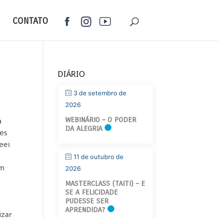
CONTATO
DIÁRIO
3 de setembro de
2026
WEBINÁRIO – O PODER
a
DA ALEGRIA
tes
eei
11 de outubro de
em
2026
MASTERCLASS (TAITI) – E
SE A FELICIDADE
PUDESSE SER
APRENDIDA?
izar