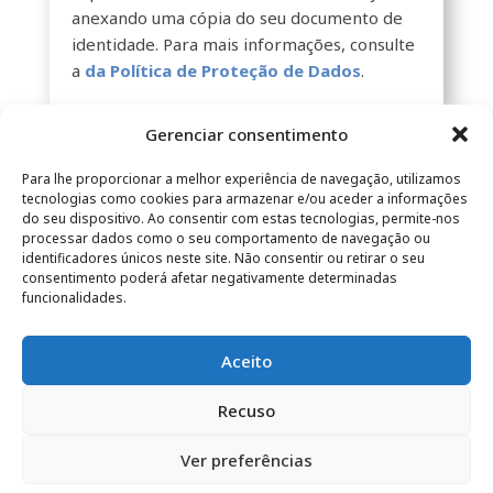
anexando uma cópia do seu documento de
identidade. Para mais informações, consulte
a
da Política de Proteção de Dados
.
Gerenciar consentimento
Para lhe proporcionar a melhor experiência de navegação, utilizamos
tecnologias como cookies para armazenar e/ou aceder a informações
do seu dispositivo. Ao consentir com estas tecnologias, permite-nos
processar dados como o seu comportamento de navegação ou
identificadores únicos neste site. Não consentir ou retirar o seu
CONTATO
–
AVISO LEGAL
–
PÁGINA DO LEITOR
–
consentimento poderá afetar negativamente determinadas
ASSINATURA DA NEWSLETTER
funcionalidades.
Aceito
Recuso
© 2025 – FRÉDÉRIC LENOIR – TODOS OS DIREITOS
Ver preferências
RESERVADOS