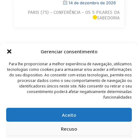
14 de dezembro de 2026
PARIS (75) – CONFERÊNCIA – OS 5 PILARES DA
SABEDORIA
Gerenciar consentimento
Para lhe proporcionar a melhor experiência de navegação, utilizamos
tecnologias como cookies para armazenar e/ou aceder a informações
do seu dispositivo. Ao consentir com estas tecnologias, permite-nos
processar dados como o seu comportamento de navegação ou
identificadores únicos neste site. Não consentir ou retirar o seu
CONTATO
–
AVISO LEGAL
–
PÁGINA DO LEITOR
–
consentimento poderá afetar negativamente determinadas
ASSINATURA DA NEWSLETTER
funcionalidades.
Aceito
Recuso
© 2025 – FRÉDÉRIC LENOIR – TODOS OS DIREITOS