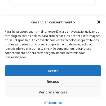
Gerenciar consentimento
Para lhe proporcionar a melhor experiência de navegação, utilizamos
tecnologias como cookies para armazenar e/ou aceder a informações
do seu dispositivo. Ao consentir com estas tecnologias, permite-nos
processar dados como o seu comportamento de navegação ou
identificadores únicos neste site. Não consentir ou retirar o seu
CONTATO
–
AVISO LEGAL
–
PÁGINA DO LEITOR
–
consentimento poderá afetar negativamente determinadas
ASSINATURA DA NEWSLETTER
funcionalidades.
Aceito
Recuso
© 2025 – FRÉDÉRIC LENOIR – TODOS OS DIREITOS
Ver preferências
RESERVADOS
{título}
{título}