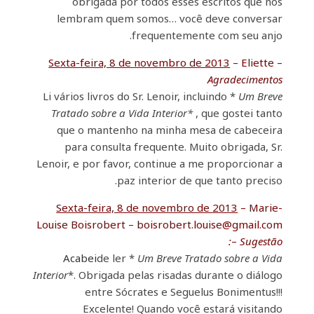
obrigada por todos esses escritos que nos
lembram quem somos… você deve conversar
frequentemente com seu anjo.
Sexta-feira, 8 de novembro de 2013
– Eliette –
Agradecimentos
Li vários livros do Sr. Lenoir, incluindo *
Um Breve
Tratado sobre a Vida Interior*
, que gostei tanto
que o mantenho na minha mesa de cabeceira
para consulta frequente. Muito obrigada, Sr.
Lenoir, e por favor, continue a me proporcionar a
paz interior de que tanto preciso.
Sexta-feira, 8 de novembro de 2013
– Marie-
Louise Boisrobert – boisrobert.louise@gmail.com
–
Sugestão:
Acabei
de ler *
Um Breve Tratado sobre a Vida
Interior
*. Obrigada pelas risadas durante o diálogo
entre Sócrates e Seguelus Bonimentus!!!
Excelente! Quando você estará visitando