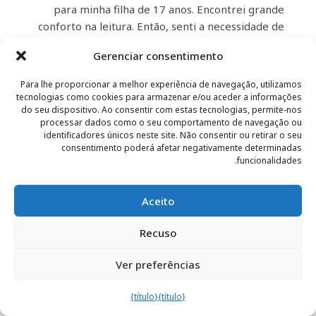
para minha filha de 17 anos. Encontrei grande
conforto na leitura. Então, senti a necessidade de
compartilhá-lo com mais pessoas ao meu redor. A
Gerenciar consentimento
recepção foi mista: bastante entusiasmada
(principalmente da minha filha :-)) ou bastante
Para lhe proporcionar a melhor experiência de navegação, utilizamos
cautelosa, dependendo do leitor. As reações do
tecnologias como cookies para armazenar e/ou aceder a informações
do seu dispositivo. Ao consentir com estas tecnologias, permite-nos
coração e do instinto: os dois cavalos puxando o
processar dados como o seu comportamento de navegação ou
arreio da razão… Quis me aprofundar nessa busca.
identificadores únicos neste site. Não consentir ou retirar o seu
Acabei de ler *Deus: Conversas com Marie
consentimento poderá afetar negativamente determinadas
Drucker*. Certamente não pretendo parar por aí.
funcionalidades.
Alguma recomendação de livro para ler em
seguida? Graças a essas provações, encontros e
Aceito
leituras, redescobri minha fé. Não sei quem Ele é,
nem se Ele realmente existe, mas se existe, acho
Recuso
que posso imaginar o Seu propósito. Ele é uma
esperança tremenda. Obrigado, Sr. Frédéric, o
Ver preferências
senhor me fez um bem enorme.
{título}
{título}
Sexta-feira, 25 de outubro de 2013
– Marianne –