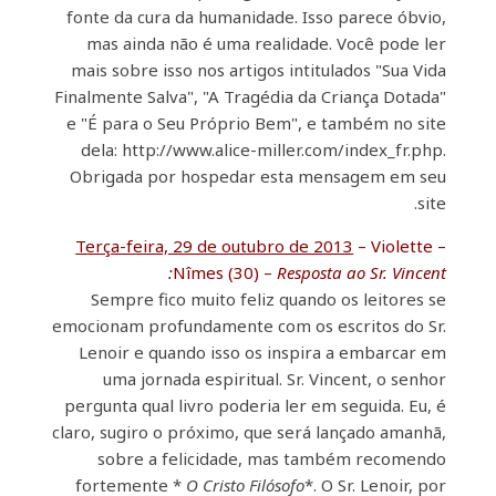
fonte da cura da humanidade. Isso parece óbvio,
mas ainda não é uma realidade. Você pode ler
mais sobre isso nos artigos intitulados "Sua Vida
Finalmente Salva", "A Tragédia da Criança Dotada"
e "É para o Seu Próprio Bem", e também no site
dela: http://www.alice-miller.com/index_fr.php.
Obrigada por hospedar esta mensagem em seu
site.
Terça-feira, 29 de outubro de 2013
– Violette –
Nîmes (30) –
Resposta ao Sr. Vincent:
Sempre fico muito feliz quando os leitores se
emocionam profundamente com os escritos do Sr.
Lenoir e quando isso os inspira a embarcar em
uma jornada espiritual. Sr. Vincent, o senhor
pergunta qual livro poderia ler em seguida. Eu, é
claro, sugiro o próximo, que será lançado amanhã,
sobre a felicidade, mas também recomendo
fortemente *
O Cristo Filósofo
*. O Sr. Lenoir, por