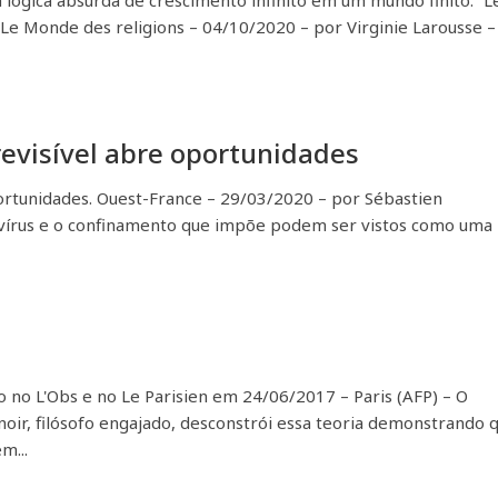
a lógica absurda de crescimento infinito em um mundo finito.” L
 Le Monde des religions – 04/10/2020 – por Virginie Larousse 
revisível abre oportunidades
portunidades. Ouest-France – 29/03/2020 – por Sébastien
avírus e o confinamento que impõe podem ser vistos como uma
do no L'Obs e no Le Parisien em 24/06/2017 – Paris (AFP) – O
oir, filósofo engajado, desconstrói essa teoria demonstrando 
m...