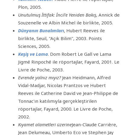
Plon, 2005.
Unutulmuş İttifak: İncil'e Yeniden Bakış
, Annick de
Souzenelle ve Albin Michel ile birlikte, 2005.
Dünyanın Bunalımları
, Hubert Reeves ile
birlikte, Seuil, "Açık Bilim", 2003. Points
Sciences, 2005.
Keşiş ve Lama
. Dom Robert Le Gall ve Lama
Jigmé Rinpoché ile röportajlar, Fayard, 2001. Le
Livre de Poche, 2003.
Evrende yalnız mıyız?
Jean Heidmann, Alfred
Vidal-Madjar, Nicolas Prantzos ve Hubert
Reeves ile Catherine David ve Jean-Philippe de
Tonnac'ın katılımıyla gerçekleştirilen
röportajlar, Fayard, 2000. Le Livre de Poche,
2002.
Kıyamet alametleri üzerine
Jean-Claude Carrière,
Jean Delumeau, Umberto Eco ve Stephen Jay