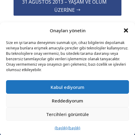
31 AĞUSTOS 2013 – YAŞAM VE ÖLÜM
ÜZERINE
Onayları yönetin
Size en iyi tarama deneyimini sunmak için, cihaz bilgilerini depolamak
ve/veya bunlara erişmek amacıyla çerezler gibi teknolojiler kullanıyoruz.
Bu teknolojilere onay vermeniz, bu sitedeki tarama davranışı veya
benzersiz tanımlayıcılar gibi verileri işlememize olanak tanıyacaktır.
Onay vermemeniz veya onayınızı geri çekmeniz, bazı özellik ve işlevleri
İLETIŞIM
–
YASAL UYARI
–
OKUYUCU SAYFASI
–
olumsuz etkileyebilir.
BÜLTEN ABONELIĞI
Kabul ediyorum
Reddediyorum
Tercihleri ​​görüntüle
© 2025 – FRÉDÉRIC LENOIR – TÜM HAKLARI SAKLIDIR
{başlık}
{başlık}