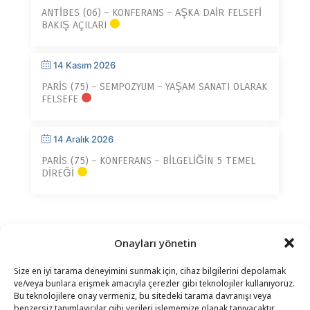
ANTIBES (06) – KONFERANS – AŞKA DAIR FELSEFI
BAKIŞ AÇILARI
14 Kasım 2026
PARIS (75) – SEMPOZYUM – YAŞAM SANATI OLARAK
FELSEFE
14 Aralık 2026
PARIS (75) – KONFERANS – BILGELIĞIN 5 TEMEL
DIREĞI
Onayları yönetin
Size en iyi tarama deneyimini sunmak için, cihaz bilgilerini depolamak
ve/veya bunlara erişmek amacıyla çerezler gibi teknolojiler kullanıyoruz.
Bu teknolojilere onay vermeniz, bu sitedeki tarama davranışı veya
benzersiz tanımlayıcılar gibi verileri işlememize olanak tanıyacaktır.