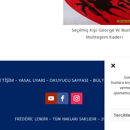
Seçilmiş Kişi: George W. Bus
Muhteşem Kaderi
Siz
ETIŞIM
–
YASAL UYARI
–
OKUYUCU SAYFASI
–
BÜLTEN ABONELI
bunlara eri
vermen
işlememiz
Tercihle
© 2025 – FRÉDÉRIC LENOIR – TÜM HAKLARI SAKLIDIR