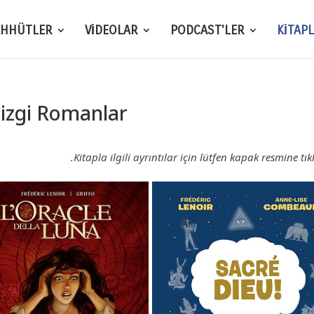
AHHÜTLER
VİDEOLAR
PODCAST'LER
KİTAP
izgi Romanlar
Kitapla ilgili ayrıntılar için lütfen kapak resmine tıkl