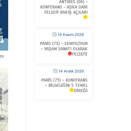
ANTIBES (06) –
KONFERANS – AŞKA DAIR
FELSEFI BAKIŞ AÇILARI
14 Kasım 2026
PARIS (75) – SEMPOZYUM
– YAŞAM SANATI OLARAK
FELSEFE
es
14 Aralık 2026
PARIS (75) – KONFERANS
– BILGELIĞIN 5 TEMEL
DIREĞI