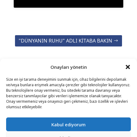
"DÜNYANIN RUHU" ADLI KITABA BAKIN
Onayları yönetin
Size en iyi tarama deneyimini sunmak için, cihaz bilgilerini depolamak
ve/veya bunlara erişmek amacıyla çerezler gibi teknolojiler kullanıyoruz.
Bu teknolojilere onay vermeniz, bu sitedeki tarama davranışı veya
benzersiz tanımlayıcılar gibi verileri işlememize olanak tanıyacaktır.
Onay vermemeniz veya onayınızı geri çekmeniz, bazı özellik ve işlevleri
İLETIŞIM
–
YASAL UYARI
–
OKUYUCU SAYFASI
–
olumsuz etkileyebilir.
BÜLTEN ABONELIĞI
Kabul ediyorum