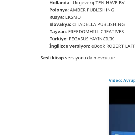
Hollanda
: Uitgeverij TEN HAVE BV
Polonya:
AMBER PUBLISHING
Rusya:
EKSMO
Slovakya:
CITADELLA PUBLISHING
Tayvan:
FREEDOMHILL CREATIVES
Türkiye:
PEGASUS YAYINCILIK
İngilizce versiyon:
eBook ROBERT LAFF
Sesli kitap
versiyonu da mevcuttur.
Video: Avru