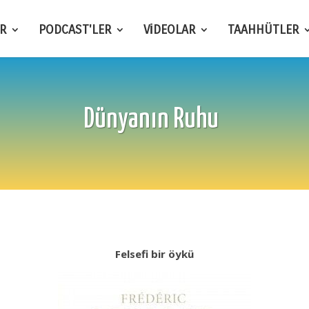
R
PODCAST'LER
VİDEOLAR
TAAHHÜTLER
Dünyanın Ruhu
Felsefi bir öykü