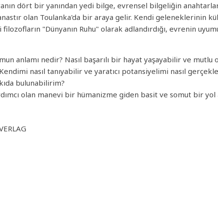
anın dört bir yanından yedi bilge, evrensel bilgeliğin anahtarla
astır olan Toulanka'da bir araya gelir. Kendi geleneklerinin kült
i filozofların "Dünyanın Ruhu" olarak adlandırdığı, evrenin uyu
mun anlamı nedir? Nasıl başarılı bir hayat yaşayabilir ve mutlu
? Kendimi nasıl tanıyabilir ve yaratıcı potansiyelimi nasıl gerçek
kıda bulunabilirim?
ımcı olan manevi bir hümanizme giden basit ve somut bir yol a
VERLAG