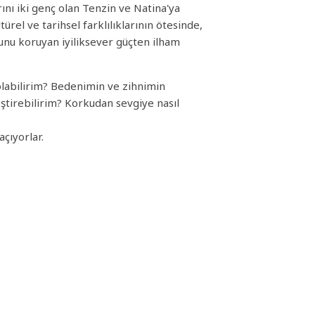
rını iki genç olan Tenzin ve Natina'ya
ürel ve tarihsel farklılıklarının ötesinde,
munu koruyan iyiliksever güçten ilham
 olabilirim? Bedenimin ve zihnimin
leştirebilirim? Korkudan sevgiye nasıl
çıyorlar.