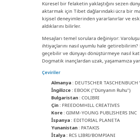
Küresel bir felaketin yaklaştığını sezen düny
aktarmak için Tibet dağlarındaki ücra bir man
kişisel deneyimlerinden yararlanırlar ve esk
aldıklarını bilirler.
Mesajları temel sorulara değiniyor: Varoluşu
ihtiyaçlarını nasıl uyumlu hale getirebilirim
geçebilir ve dünyayı dönüştürmeye nasıl kat
Dogmatik inançlardan uzak, yaşamamıza yard
Çeviriler
Almanya
: DEUTSCHER TASCHENBUCH 
İngilizce
: EBOOK ("Dünyanın Ruhu")
Bulgaristan
: COLIBRI
Çin
: FREEDOMHILL CREATIVES
Kore
: GIMM-YOUNG PUBLISHERS INC
İspanya
: EDITORIAL PLANETA
Yunanistan
: PATAKIS
İtalya
: RCS LIBRI/BOMPIANI