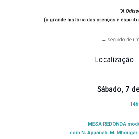
"A Odiss
(a grande história das crenças e espirit
→ seguido de um
Localização: 
______
Sábado, 7 d
14h
MESA REDONDA modera
com N. Appanah, M. Mbougar Sar