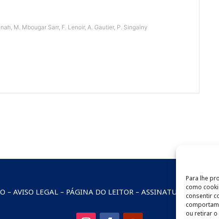
h, M. Mbougar Sarr, F. Lenoir, A. Gautier, P. Singaïny
Para lhe pr
como cookie
TO
–
AVISO LEGAL
–
PÁGINA DO LEITOR
–
ASSINATURA DA NEW
consentir 
comportamen
ou retirar 