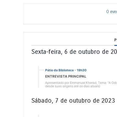
O eve
P
Sexta-feira, 6 de outubro de 2
Pátio da Biblioteca
-
19h30
ENTREVISTA PRINCIPAL
Apresentado por Emmanuel Kherad. Tema: "A Odiss
desde suas origens até os dias atuais)
Sábado, 7 de outubro de 2023