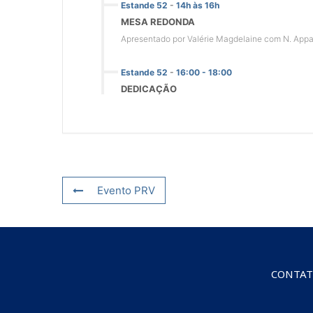
Estande 52
-
14h às 16h
MESA REDONDA
Apresentado por Valérie Magdelaine com N. Appana
Estande 52
-
16:00 - 18:00
DEDICAÇÃO
Evento PRV
CONTA