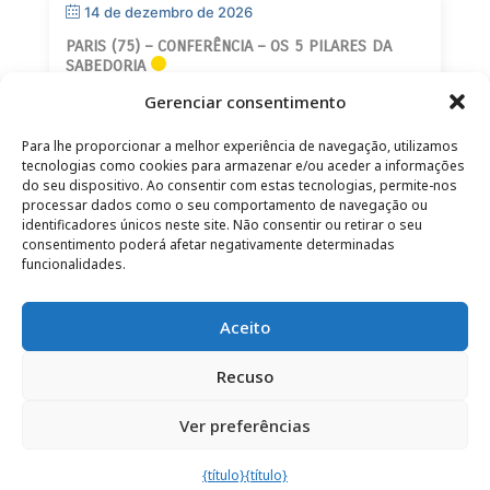
14 de dezembro de 2026
PARIS (75) – CONFERÊNCIA – OS 5 PILARES DA
SABEDORIA
Gerenciar consentimento
Para lhe proporcionar a melhor experiência de navegação, utilizamos
tecnologias como cookies para armazenar e/ou aceder a informações
do seu dispositivo. Ao consentir com estas tecnologias, permite-nos
processar dados como o seu comportamento de navegação ou
identificadores únicos neste site. Não consentir ou retirar o seu
CONTATO
–
AVISO LEGAL
–
PÁGINA DO LEITOR
–
consentimento poderá afetar negativamente determinadas
ASSINATURA DA NEWSLETTER
funcionalidades.
Aceito
Recuso
© 2025 – FRÉDÉRIC LENOIR – TODOS OS DIREITOS
Ver preferências
RESERVADOS
{título}
{título}