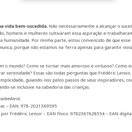
uma vida bem-sucedida.
Não necessariamente a alcançar o suces
ndo, homens e mulheres cultivaram essa aspiração e trabalharam
da humanidade. Por minha parte, estou convencido de que esse i
nunca, porque não estamos na Terra apenas para garantir noss
m o mundo? Como se tornar mais amoroso e virtuoso? Como enc
rar serenidade? Essas são todas perguntas que Frédéric Lenoir
mplicidade, guiando-nos pelos passos de seus inspiradores, co
ndo-se inclusive na sabedoria das crianças.
 sabedoria.
nas – EAN:
978-2021369595
 por Frédéric Lenoir –
EAN físico: 9782367628554
–
EAN digit