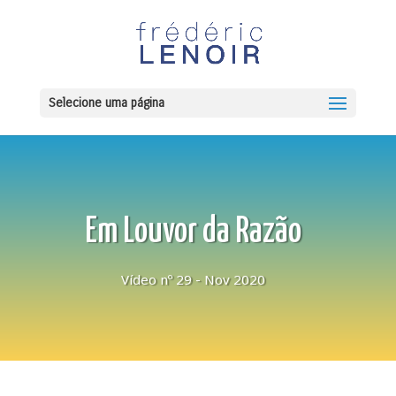
Selecione uma página
Em Louvor da Razão
Vídeo nº 29 - Nov 2020