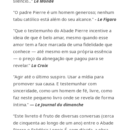
silêncio..."
Le Monde
"O padre Pierre é um homem generoso; nenhum
tabu católico está além do seu alcance."
- Le Figaro
"Que o testemunho do Abade Pierre incentive a
ideia de que é belo amar, mesmo quando esse
amor tem a face marcada de uma fidelidade que
conhece — até mesmo em sua própria essência
— o preço da abnegação que pagou para se
revelar."
La Croix
"Agir até o último suspiro. Usar a mídia para
promover sua causa. E testemunhar com
sinceridade, como um homem de fé, livre, como
faz neste pequeno livro onde se revela de forma
íntima."
— Le Journal du dimanche
“Este livreto é fruto de diversas conversas (cerca
de cinquenta ao longo de um ano) entre o Abade
Pierre e Frédéric Lenoir. É, sem dúvida, a obra