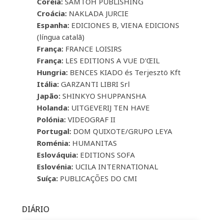
Coreia:
SAMTOH PUBLISHING
Croácia:
NAKLADA JURCIE
Espanha:
EDICIONES B, VIENA EDICIONS
(língua catalã)
França:
FRANCE LOISIRS
França:
LES EDITIONS A VUE D'ŒIL
Hungria:
BENCES KIADO és Terjesztö Kft
Itália:
GARZANTI LIBRI Srl
Japão:
SHINKYO SHUPPANSHA
Holanda:
UITGEVERIJ TEN HAVE
Polónia:
VIDEOGRAF II
Portugal:
DOM QUIXOTE/GRUPO LEYA
Roménia:
HUMANITAS
Eslováquia:
EDITIONS SOFA
Eslovénia:
UCILA INTERNATIONAL
Suíça:
PUBLICAÇÕES DO CMI
DIÁRIO