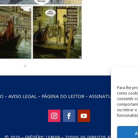
Para lhe pr
como cookie
TO
–
AVISO LEGAL
–
PÁGINA DO LEITOR
–
ASSINATURA DA NEW
consentir 
comportamen
ou retirar 
funcionalid
A
© 2025 – FRÉDÉRIC LENOIR – TODOS OS DIREITOS RESERVADOS