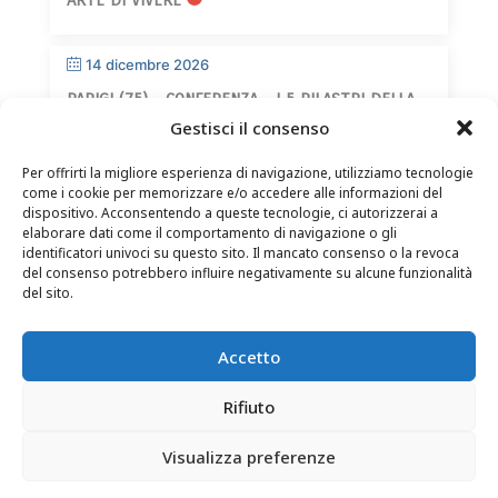
14 dicembre 2026
PARIGI (75) – CONFERENZA – I 5 PILASTRI DELLA
SAGGEZZA
Gestisci il consenso
Per offrirti la migliore esperienza di navigazione, utilizziamo tecnologie
come i cookie per memorizzare e/o accedere alle informazioni del
dispositivo. Acconsentendo a queste tecnologie, ci autorizzerai a
elaborare dati come il comportamento di navigazione o gli
identificatori univoci su questo sito. Il mancato consenso o la revoca
del consenso potrebbero influire negativamente su alcune funzionalità
CONTATTI
–
NOTE LEGALI
–
PAGINA DEL LETTORE
–
del sito.
ISCRIZIONE ALLA NEWSLETTER
Accetto
Rifiuto
Visualizza preferenze
© 2025 – FRÉDÉRIC LENOIR – TUTTI I DIRITTI RISERVATI