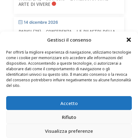
ARTE DI VIVERE
14 dicembre 2026
PARIGI (75) – CONFERENZA – I 5 PILASTRI DELLA
SAGGEZZA
Gestisci il consenso
Per offrirti la migliore esperienza di navigazione, utilizziamo tecnologie
come i cookie per memorizzare e/o accedere alle informazioni del
dispositivo. Acconsentendo a queste tecnologie, ci autorizzerai a
elaborare dati come il comportamento di navigazione o gli
identificatori univoci su questo sito. Il mancato consenso o la revoca
del consenso potrebbero influire negativamente su alcune funzionalità
CONTATTI
–
NOTE LEGALI
–
PAGINA DEL LETTORE
–
del sito.
ISCRIZIONE ALLA NEWSLETTER
Accetto
Rifiuto
Visualizza preferenze
© 2025 – FRÉDÉRIC LENOIR – TUTTI I DIRITTI RISERVATI