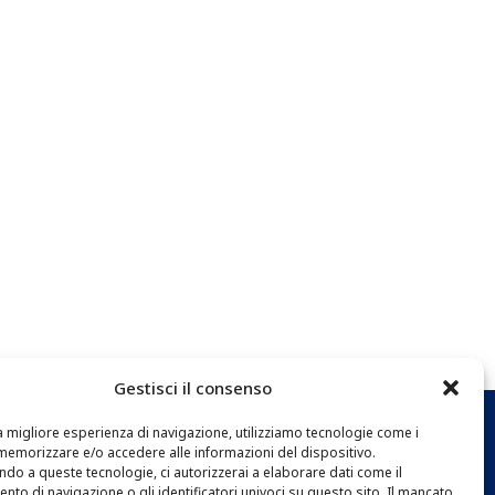
Gestisci il consenso
 la migliore esperienza di navigazione, utilizziamo tecnologie come i
memorizzare e/o accedere alle informazioni del dispositivo.
EWSLETTER
do a queste tecnologie, ci autorizzerai a elaborare dati come il
to di navigazione o gli identificatori univoci su questo sito. Il mancato