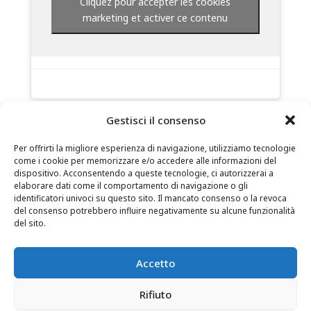
Cliquez pour accepter les cookies
marketing et activer ce contenu
Gestisci il consenso
Per offrirti la migliore esperienza di navigazione, utilizziamo tecnologie
come i cookie per memorizzare e/o accedere alle informazioni del
dispositivo. Acconsentendo a queste tecnologie, ci autorizzerai a
elaborare dati come il comportamento di navigazione o gli
identificatori univoci su questo sito. Il mancato consenso o la revoca
del consenso potrebbero influire negativamente su alcune funzionalità
CONTATTI
–
NOTE LEGALI
–
PAGINA DEL LETTORE
–
del sito.
ISCRIZIONE ALLA NEWSLETTER
Accetto
Rifiuto