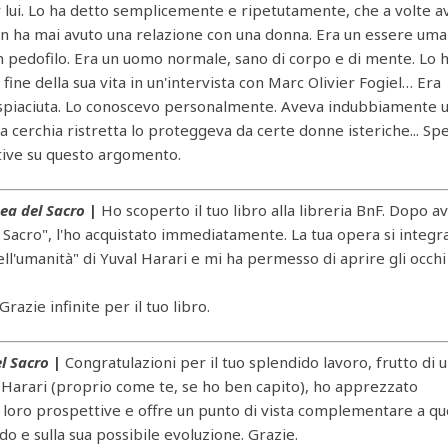
 per lui. Lo ha detto semplicemente e ripetutamente, che a volte 
on ha mai avuto una relazione con una donna. Era un essere uma
 pedofilo. Era un uomo normale, sano di corpo e di mente. Lo 
fine della sua vita in un'intervista con Marc Olivier Fogiel… Era
ispiaciuta. Lo conoscevo personalmente. Aveva indubbiamente 
a cerchia ristretta lo proteggeva da certe donne isteriche... Sp
tive su questo argomento.
sea del Sacro
|
Ho scoperto il tuo libro alla libreria BnF. Dopo a
l Sacro", l'ho acquistato immediatamente. La tua opera si integr
l'umanità" di Yuval Harari e mi ha permesso di aprire gli occhi
azie infinite per il tuo libro.
el Sacro
|
Congratulazioni per il tuo splendido lavoro, frutto di 
Harari (proprio come te, se ho ben capito), ho apprezzato
e loro prospettive e offre un punto di vista complementare a qu
do e sulla sua possibile evoluzione. Grazie.