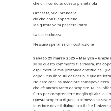
che un ricordo su questo pianeta blu.
Orchessa, vuoi prendere
ciò che non ti appartiene.
Ma questa volta perderai tutto.
La tua ricchezza
Nessuna speranza di ricostruzione
Sabato 29 marzo 2025 –
Marlych
–
Grazie 
so se questo commento ti arriverà, ma dopo av
esprimerti la mia profonda gratitudine. Ques
dopo il tuo libro sul desiderio, e queste l
Ne esco con una maggiore consapevolezza, u
che c'è ancora tanto da scoprire. Mi hai offer
filtro per comprendere meglio gli altri e il
Questa scoperta di Jung, trasmessa attraverso
interiore dove il dialogo tra il sé e l'univers