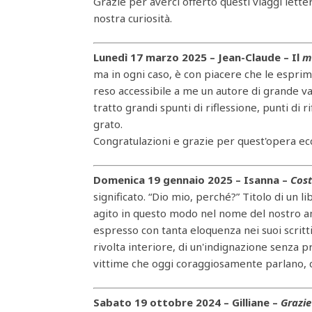
Grazie per averci offerto questi viaggi lette
nostra curiosità.
Lunedì 17 marzo 2025 – Jean-Claude – Il
m
ma in ogni caso, è con piacere che le esprimo
reso accessibile a me un autore di grande v
tratto grandi spunti di riflessione, punti di 
grato.
Congratulazioni e grazie per quest'opera ec
Domenica 19 gennaio 2025 – Isanna –
Cos
significato. “Dio mio, perché?” Titolo di un 
agito in questo modo nel nome del nostro a
espresso con tanta eloquenza nei suoi scritt
rivolta interiore, di un'indignazione senza pr
vittime che oggi coraggiosamente parlano, c
Sabato 19 ottobre 2024 – Gilliane –
Grazie