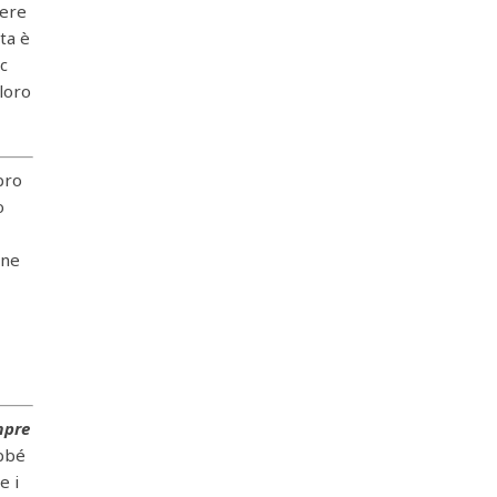
sere
ita è
ic
 loro
ibro
o
one
empre
Abbé
e i