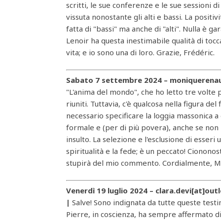
scritti, le sue conferenze e le sue sessioni d
vissuta nonostante gli alti e bassi. La positiv
fatta di "bassi" ma anche di "alti". Nulla è 
Lenoir ha questa inestimabile qualità di tocca
vita; e io sono una di loro. Grazie, Frédéric.
Sabato 7 settembre 2024 – moniquerenau
"L'anima del mondo", che ho letto tre volte
riuniti. Tuttavia, c'è qualcosa nella figura de
necessario specificare la loggia massonica 
formale e (per di più povera), anche se non h
insulto. La selezione e l'esclusione di esseri 
spiritualità e la fede; è un peccato! Cionono
stupirà del mio commento. Cordialmente, 
Venerdì 19 luglio 2024 – clara.devi[at]out
|
Salve! Sono indignata da tutte queste tes
Pierre, in coscienza, ha sempre affermato di 