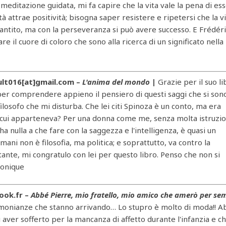
i meditazione guidata, mi fa capire che la vita vale la pena di es
ità attrae positività; bisogna saper resistere e ripetersi che la v
garantito, ma con la perseveranza si può avere successo. E Frédér
re il cuore di coloro che sono alla ricerca di un significato nella
lt016[at]gmail.com –
L'anima del mondo
|
Grazie per il suo l
 per comprendere appieno il pensiero di questi saggi che si son
l filosofo che mi disturba. Che lei citi Spinoza è un conto, ma era
a cui apparteneva? Per una donna come me, senza molta istruzi
a nulla a che fare con la saggezza e l'intelligenza, è quasi un
umani non è filosofia, ma politica; e soprattutto, va contro la
stante, mi congratulo con lei per questo libro. Penso che non si
Monique
look.fr –
Abbé Pierre, mio ​​fratello, mio ​​amico che amerò per s
timonianze che stanno arrivando… Lo stupro è molto di moda!! 
aver sofferto per la mancanza di affetto durante l'infanzia e ch