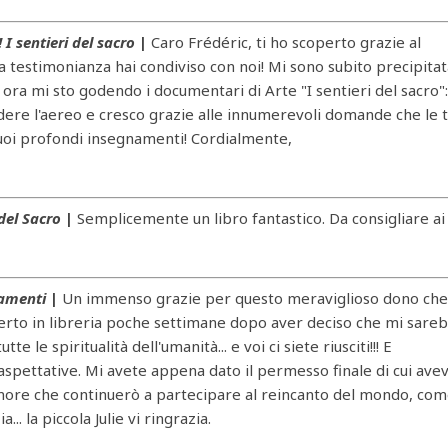
 I sentieri del sacro
|
Caro Frédéric, ti ho scoperto grazie al
testimonianza hai condiviso con noi! Mi sono subito precipitat
 e ora mi sto godendo i documentari di Arte "I sentieri del sacro"
ndere l'aereo e cresco grazie alle innumerevoli domande che le 
 tuoi profondi insegnamenti! Cordialmente,
del Sacro
|
Semplicemente un libro fantastico. Da consigliare ai
iamenti
|
Un immenso grazie per questo meraviglioso dono che
perto in libreria poche settimane dopo aver deciso che mi sare
 le spiritualità dell'umanità... e voi ci siete riusciti!!! E
aspettative. Mi avete appena dato il permesso finale di cui ave
'amore che continuerò a partecipare al reincanto del mondo, co
. la piccola Julie vi ringrazia.