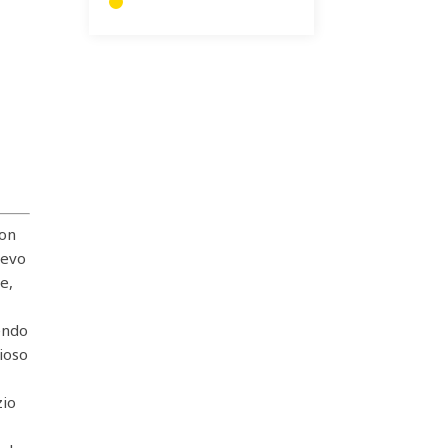
on
levo
e,
endo
zioso
zio