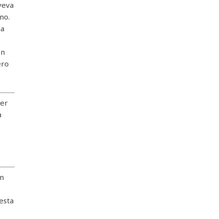
aveva
no.
ha
un
ero
ver
a
un
esta