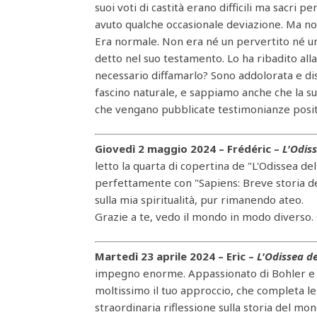
suoi voti di castità erano difficili ma sacri
avuto qualche occasionale deviazione. Ma n
Era normale. Non era né un pervertito né un
detto nel suo testamento. Lo ha ribadito alla 
necessario diffamarlo? Sono addolorata e d
fascino naturale, e sappiamo anche che la su
che vengano pubblicate testimonianze posi
Giovedì 2 maggio 2024 – Frédéric –
L'Odis
letto la quarta di copertina de "L'Odissea de
perfettamente con "Sapiens: Breve storia del
sulla mia spiritualità, pur rimanendo ateo.
Grazie a te, vedo il mondo in modo diverso. Gr
Martedì 23 aprile 2024 – Eric –
L'Odissea d
impegno enorme. Appassionato di Bohler e 
moltissimo il tuo approccio, che completa l
straordinaria riflessione sulla storia del mon