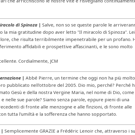
rari che arricchiscono le nostre vite e risvegliano continuament
iracolo di Spinoza
|
Salve, non so se queste parole le arriveran
 la mia gratitudine dopo aver letto "Il miracolo di Spinoza". Le
alore, che risulta terribilmente impenetrabile per un profano. 
riferimento affidabili e prospettive affascinanti, e le sono molto
cellente. Cordialmente, JCM
ternazione
|
Abbé Pierre, un termine che oggi non ha più molt
libro pubblicato nell'ottobre del 2005. Dio mio, perché? Perché 
mato Gesù e della nostra Vergine Maria, nel nome di Dio, come
i e nelle sue parole? Siamo senza parole, eppure pieni di una
ecedenti di fronte alle menzogne ​​e alle finzioni, di fronte alle
on tutta l'umiltà e la sofferenza che hanno sopportato.
|
Semplicemente GRAZIE a Frédéric Lenoir che, attraverso i su