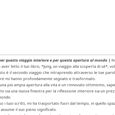
per questo viaggio interiore e per questa apertura al mondo
|
N
er letto il tuo libro, *Jung, un viaggio alla scoperta di sé*, vo
to è il secondo viaggio che intraprendo attraverso le tue parol
etture mi hanno profondamente segnato e trasformato.
na più ampia apertura alla vita e un rinnovato ottimismo, sap
to sia una nuova finestra per la riflessione interiore sia un pre
 mondo.
 i tuoi scritti, mi ha trasportato fuori dal tempo, in quello spa
o assume il suo pieno significato.