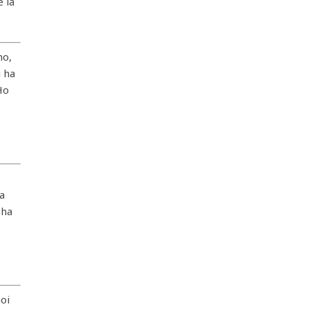
e la
no,
i ha
Ho
o
ha
 ha
oi