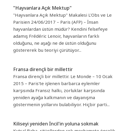
"Hayvanlara Açık Mektup"
"Hayvanlara Açık Mektup" Makalesi L'Obs ve Le
Parisien 24/06/2017 – Paris (AFP) – İnsan
hayvanlardan üstün müdür? Kendini felsefeye
adamış Frédéric Lenoir, hayvanların farklı
olduğunu, ne aşağı ne de üstün olduğunu
göstererek bu teoriyi çürütüyor...
Fransa dirençli bir millettir
Fransa dirençli bir millettir. Le Monde – 10 Ocak
2015 – Paris'te işlenen barbarca eylemler
karşısında Fransız halkı, zorluklar karşısında
yeniden ayağa kalkmanın ve dayanışma
göstermenin yollarını bulabiliyor. Hiçbir parti...
Kiliseyi yeniden İncil'in yoluna sokmak
Kutsal Baba, ritüellerden çok merhamete öncelik