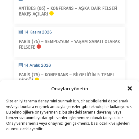
ANTIBES (06) – KONFERANS – AŞKA DAIR FELSEFI
BAKIŞ AÇILARI
14 Kasım 2026
PARIS (75) – SEMPOZYUM – YAŞAM SANATI OLARAK
FELSEFE
14 Aralık 2026
PARIS (75) – KONFERANS – BILGELIĞIN 5 TEMEL
DIREĞI
Onayları yönetin
Size en iyi tarama deneyimini sunmak için, cihaz bilgilerini depolamak
ve/veya bunlara erişmek amacıyla çerezler gibi teknolojiler kullanıyoruz.
Bu teknolojilere onay vermeniz, bu sitedeki tarama davranışı veya
benzersiz tanımlayıcılar gibi verileri işlememize olanak tanıyacaktır.
Onay vermemeniz veya onayınızı geri çekmeniz, bazı özellik ve işlevleri
İLETIŞIM
–
YASAL UYARI
–
OKUYUCU SAYFASI
–
olumsuz etkileyebilir.
BÜLTEN ABONELIĞI