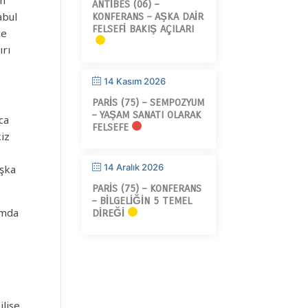
in
ANTIBES (06) –
abul
KONFERANS – AŞKA DAIR
FELSEFI BAKIŞ AÇILARI
ce
ırı
14 Kasım 2026
PARIS (75) – SEMPOZYUM
– YAŞAM SANATI OLARAK
ca
FELSEFE
iz
14 Aralık 2026
aşka
PARIS (75) – KONFERANS
– BILGELIĞIN 5 TEMEL
rmda
DIREĞI
ilise