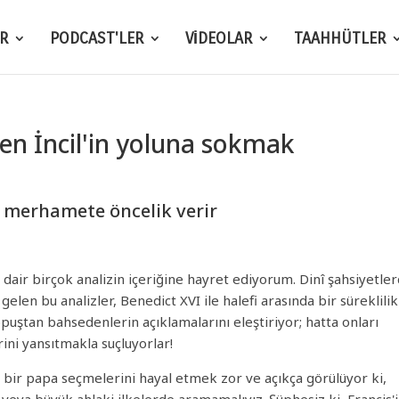
R
PODCAST'LER
VİDEOLAR
TAAHHÜTLER
den İncil'in yoluna sokmak
e merhamete öncelik verir
a dair birçok analizin içeriğine hayret ediyorum. Dinî şahsiyetle
len bu analizler, Benedict XVI ile halefi arasında bir süreklilik
puştan bahsedenlerin açıklamalarını eleştiriyor; hatta onları
ini yansıtmakla suçluyorlar!
bir papa seçmelerini hayal etmek zor ve açıkça görülüyor ki,