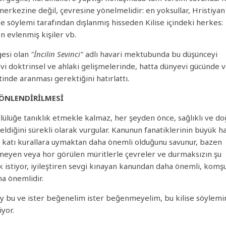
, merkezine değil, çevresine yönelmelidir: en yoksullar, Hristiyan
e söylemi tarafından dışlanmış hisseden Kilise içindeki herkes:
n evlenmiş kişiler vb.
gesi olan
"İncilin Sevinci"
adlı havari mektubunda bu düşünceyi
yevi doktrinsel ve ahlaki gelişmelerinde, hatta dünyevi gücünde 
tinde aranması gerektiğini hatırlattı.
YÖNLENDİRİLMESİ
üllülüğe tanıklık etmekle kalmaz, her şeyden önce, sağlıklı ve d
 geldiğini sürekli olarak vurgular. Kanunun fanatiklerinin büyük h
katı kurallara uymaktan daha önemli olduğunu savunur, bazen
meyen veya hor görülen müritlerle çevreler ve durmaksızın şu
k istiyor, iyileştiren sevgi kınayan kanundan daha önemli, komş
ha önemlidir.
şey bu ve ister beğenelim ister beğenmeyelim, bu kilise söylem
yor.