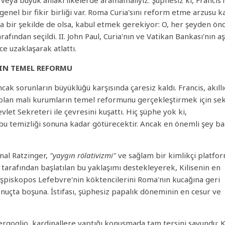
veya büyük ahlaki ilkelerde aramamalıyız. Şüphesiz ki, Francis'
genel bir fikir birliği var. Roma Curia'sını reform etme arzusu k
ma bir şekilde de olsa, kabul etmek gerekiyor: O, her şeyden ön
fından seçildi. II. John Paul, Curia'nın ve Vatikan Bankası'nın aş
e uzaklaşarak atlattı.
RIN TEMEL REFORMU
cak sorunların büyüklüğü karşısında çaresiz kaldı. Francis, akıllı
 olan mali kurumların temel reformunu gerçekleştirmek için sek
let Sekreteri ile çevresini kuşattı. Hiç şüphe yok ki,
bu temizliği sonuna kadar götürecektir. Ancak en önemli şey b
nal Ratzinger,
"yaygın rölativizmi"
ve sağlam bir kimlikçi platfo
l tarafından başlatılan bu yaklaşımı destekleyerek, Kilisenin en
aşpiskopos Lefebvre'nin köktencilerini Roma'nın kucağına geri
 sonuçta boşuna. İstifası, şüphesiz papalık döneminin en cesur ve
goglio, kardinallere yaptığı konuşmada tam tersini savundu: K