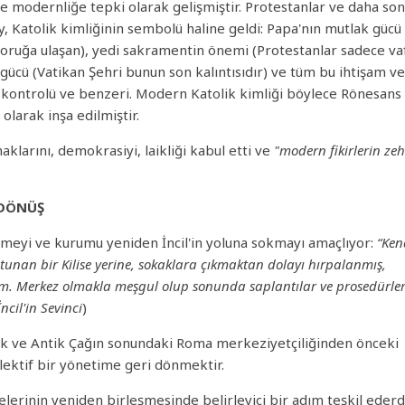
e modernliğe tepki olarak gelişmiştir. Protestanlar ve daha so
 Katolik kimliğinin sembolü haline geldi: Papa'nın mutlak gücü
doruğa ulaşan), yedi sakramentin önemi (Protestanlar sadece va
i gücü (Vatikan Şehri bunun son kalıntısıdır) ve tüm bu ihtişam v
 kontrolü ve benzeri. Modern Katolik kimliği böylece Rönesans
larak inşa edilmiştir.
haklarını, demokrasiyi, laikliği kabul etti ve
"modern fikirlerin zeh
 DÖNÜŞ
rmeyi ve kurumu yeniden İncil'in yoluna sokmayı amaçlıyor:
“Ken
utunan bir Kilise yerine, sokaklara çıkmaktan dolayı hırpalanmış,
derim. Merkez olmakla meşgul olup sonunda saplantılar ve prosedürle
İncil'in Sevinci
)
mak ve Antik Çağın sonundaki Roma merkeziyetçiliğinden önceki
kolektif bir yönetime geri dönmektir.
selerinin yeniden birleşmesinde belirleyici bir adım teşkil ederd