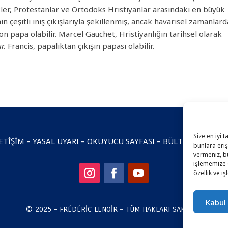
er, Protestanlar ve Ortodoks Hristiyanlar arasındaki en büyük
n çeşitli iniş çıkışlarıyla şekillenmiş, ancak havarisel zamanlar
on papa olabilir. Marcel Gauchet, Hristiyanlığın tarihsel olarak
ir.
Francis, papalıktan çıkışın papası olabilir.
Size en iyi 
ETIŞIM
–
YASAL UYARI
–
OKUYUCU SAYFASI
–
BÜLTEN ABONELI
bunlara eriş
vermeniz, bu
işlememize 
özellik ve iş
Kabul
© 2025 – FRÉDÉRIC LENOIR – TÜM HAKLARI SAKLIDIR