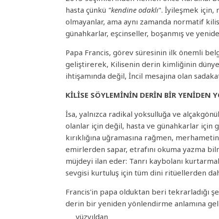
hasta çünkü
"kendine odaklı
". İyileşmek için
olmayanlar, ama aynı zamanda normatif kilis
günahkarlar, eşcinseller, boşanmış ve yenide
Papa Francis, görev süresinin ilk önemli bel
geliştirerek, Kilisenin derin kimliğinin dün
ihtişamında değil, İncil mesajına olan sadaka
KİLİSE SÖYLEMİNİN DERİN BİR YENİDEN 
İsa, yalnızca radikal yoksulluğa ve alçakgön
olanlar için değil, hasta ve günahkarlar için
kırıklığına uğramasına rağmen, merhametin 
emirlerden sapar, etrafını okuma yazma bil
müjdeyi ilan eder: Tanrı kaybolanı kurtarma
sevgisi kurtuluş için tüm dini ritüellerden da
Francis'in papa olduktan beri tekrarladığı 
derin bir yeniden yönlendirme anlamına geli
yüzyıldan