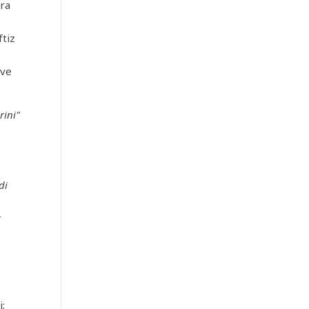
nra
ftiz
e
 ve
rini"
di
r
i;