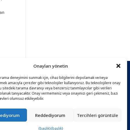
dan
Onayları yönetin
tarama deneyimini sunmak için, cihaz bilgilerini depolamak ve/veya
ĞI
mek amacıyla çerezler gibi teknolojiler kullanıyoruz. Bu teknolojilere onay
 sitedeki tarama davranışı veya benzersiz tanımlayıcılar gibi verileri
olanak tanıyacaktır. Onay vermemeniz veya onayınızı geri çekmeniz, bazı
levleri olumsuz etkileyebilir.
 ediyorum
Reddediyorum
Tercihleri ​​görüntüle
{başlık}
{başlık}