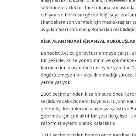
anlaşmazlık noktalarını inanç meselelerinde 
selefinden farklı bir tarzı olduğu konusunda 
ediliyor ve herkesin görebildiği şeyi, zorla
skandallara son vermek için meslektaşları tara
uygulamaları sorununu, Roma'dan olabildiğinc
RİSK ALANINDAKİ FİNANSAL KURULUŞLA
Benedict XVI bu görevi üstlenmeye çalıştı, an
bir şekilde, kilise yönetiminin ve çökmekte
kardinalden oluşan bir konsey ve yeni bir Dev
öngörülemeyen bir aksilik olmadığı sürece, 
yerde yatıyor.
2005 seçimlerinden kısa bir süre önce Kardi
seçildi. Papalık dönemi boyunca, II. John Pau
gelenekçi kesimlerine ulaşmaya çalıştı ve B
getirmek için çok aktif bir şekilde çalıştı -
reformist eylemi olarak kalacaktır.
2013 seçimlerinden hemen önce Kardinal Ber