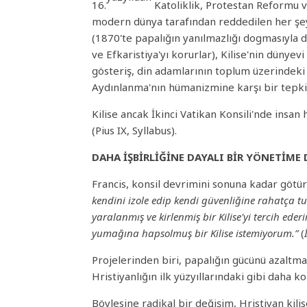
16.
Katoliklik, Protestan Reformu v
modern dünya tarafından reddedilen her şey,
(1870'te papalığın yanılmazlığı dogmasıyla 
ve Efkaristiya'yı korurlar), Kilise'nin dünyev
gösteriş, din adamlarının toplum üzerindeki
Aydınlanma'nın hümanizmine karşı bir tepki o
Kilise ancak İkinci Vatikan Konsili'nde insan 
(Pius IX, Syllabus).
DAHA İŞBİRLİĞİNE DAYALI BİR YÖNETİME
Francis, konsil devrimini sonuna kadar götü
kendini izole edip kendi güvenliğine rahatça t
yaralanmış ve kirlenmiş bir Kilise'yi tercih e
yumağına hapsolmuş bir Kilise istemiyorum.”
(
Projelerinden biri, papalığın gücünü azalt
Hristiyanlığın ilk yüzyıllarındaki gibi daha 
Böylesine radikal bir değişim, Hristiyan kili