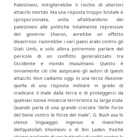
Palestinesi, mitigherebbe il rischio di ulteriori
attacchi mortali. Ma una risposta troppo brutale e
sproporzionata, unita all'abbandono dei
palestinesi alle politiche totalmente repressive
del governo Sharon, avrebbe un effetto
disastroso: riunirebbe i vari paesi arabi contro gli
Stati Uniti, e solo allora potremmo parlare del
pericolo di un conflitto generalizzato tra
Occidente e mondo musulmano. Questo è
ovviamente ciò che auspicano gli autori di questi
attacchi. Non cadiamo oggi in una terza illusione:
quella di una risposta militare in grado di
sradicare il male dalla terra e di proteggerci da
qualsiasi nuova minaccia terroristica su larga scala.
Quando parla di una grande crociata "delle forze
del bene contro le forze del male", G. Bush usa lo
stesso linguaggio ingenuo e manicheo
dell'ayatollah Khomeini o di Bin Laden. Poiché
stiamo parlando di una battaglia di civiltà contro la