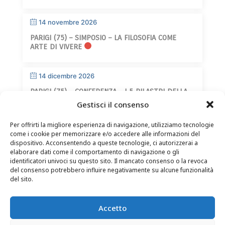
14 novembre 2026
PARIGI (75) – SIMPOSIO – LA FILOSOFIA COME
ARTE DI VIVERE
14 dicembre 2026
PARIGI (75) – CONFERENZA – I 5 PILASTRI DELLA
SAGGEZZA
Gestisci il consenso
Per offrirti la migliore esperienza di navigazione, utilizziamo tecnologie
come i cookie per memorizzare e/o accedere alle informazioni del
dispositivo. Acconsentendo a queste tecnologie, ci autorizzerai a
elaborare dati come il comportamento di navigazione o gli
identificatori univoci su questo sito. Il mancato consenso o la revoca
del consenso potrebbero influire negativamente su alcune funzionalità
CONTATTI
–
NOTE LEGALI
–
PAGINA DEL LETTORE
–
del sito.
ISCRIZIONE ALLA NEWSLETTER
Accetto