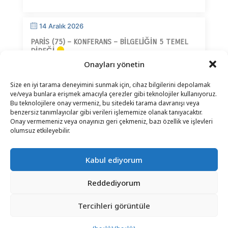
14 Aralık 2026
PARIS (75) – KONFERANS – BILGELIĞIN 5 TEMEL
DIREĞI
Onayları yönetin
Size en iyi tarama deneyimini sunmak için, cihaz bilgilerini depolamak
ve/veya bunlara erişmek amacıyla çerezler gibi teknolojiler kullanıyoruz.
Bu teknolojilere onay vermeniz, bu sitedeki tarama davranışı veya
benzersiz tanımlayıcılar gibi verileri işlememize olanak tanıyacaktır.
Onay vermemeniz veya onayınızı geri çekmeniz, bazı özellik ve işlevleri
İLETIŞIM
–
YASAL UYARI
–
OKUYUCU SAYFASI
–
olumsuz etkileyebilir.
BÜLTEN ABONELIĞI
Kabul ediyorum
Reddediyorum
Tercihleri ​​görüntüle
© 2025 – FRÉDÉRIC LENOIR – TÜM HAKLARI SAKLIDIR