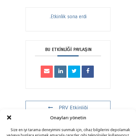
Etkinlik sona erdi.
BU ETKINLIĞI PAYLAŞIN
PRV Etkinliği
Onayları yönetin
NXT Etkinliği
Size en iyi tarama deneyimini sunmak için, cihaz bilgilerini depolamak
ve/veya bunlara erişmek amacıyla çerezler gibi teknolojiler kullanıyoruz.