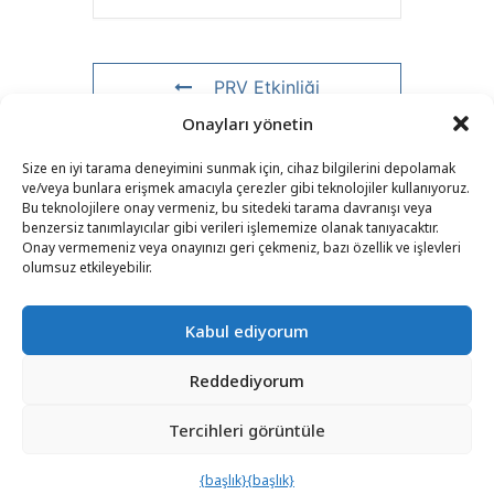
PRV Etkinliği
Onayları yönetin
NXT Etkinliği
Size en iyi tarama deneyimini sunmak için, cihaz bilgilerini depolamak
ve/veya bunlara erişmek amacıyla çerezler gibi teknolojiler kullanıyoruz.
Bu teknolojilere onay vermeniz, bu sitedeki tarama davranışı veya
benzersiz tanımlayıcılar gibi verileri işlememize olanak tanıyacaktır.
Onay vermemeniz veya onayınızı geri çekmeniz, bazı özellik ve işlevleri
İLETIŞIM
–
YASAL UYARI
–
OKUYUCU SAYFASI
–
olumsuz etkileyebilir.
BÜLTEN ABONELIĞI
Kabul ediyorum
Reddediyorum
Tercihleri ​​görüntüle
© 2025 – FRÉDÉRIC LENOIR – TÜM HAKLARI SAKLIDIR
{başlık}
{başlık}