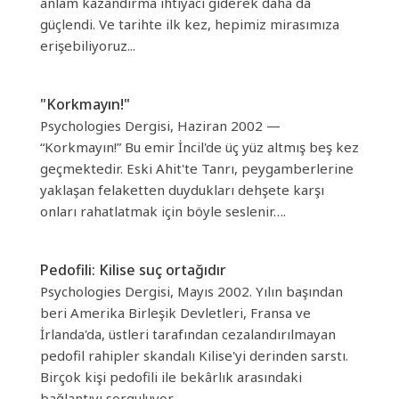
anlam kazandırma ihtiyacı giderek daha da
güçlendi. Ve tarihte ilk kez, hepimiz mirasımıza
erişebiliyoruz...
"Korkmayın!"
Psychologies Dergisi, Haziran 2002 —
“Korkmayın!” Bu emir İncil'de üç yüz altmış beş kez
geçmektedir. Eski Ahit'te Tanrı, peygamberlerine
yaklaşan felaketten duydukları dehşete karşı
onları rahatlatmak için böyle seslenir….
Pedofili: Kilise suç ortağıdır
Psychologies Dergisi, Mayıs 2002. Yılın başından
beri Amerika Birleşik Devletleri, Fransa ve
İrlanda'da, üstleri tarafından cezalandırılmayan
pedofil rahipler skandalı Kilise'yi derinden sarstı.
Birçok kişi pedofili ile bekârlık arasındaki
bağlantıyı sorguluyor...