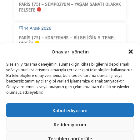
PARIS (75) – SEMPOZYUM – YAŞAM SANATI OLARAK
FELSEFE
14 Aralık 2026
PARIS (75) – KONFERANS – BILGELIĞIN 5 TEMEL
DIREĞI
Onayları yönetin
Size en iyi tarama deneyimini sunmak için, cihaz bilgilerini depolamak
ve/veya bunlara erişmek amacıyla çerezler gibi teknolojiler kullanıyoruz.
Bu teknolojilere onay vermeniz, bu sitedeki tarama davranışı veya
benzersiz tanımlayıcılar gibi verileri işlememize olanak tanıyacaktır.
Onay vermemeniz veya onayınızı geri çekmeniz, bazı özellik ve işlevleri
İLETIŞIM
–
YASAL UYARI
–
OKUYUCU SAYFASI
–
olumsuz etkileyebilir.
BÜLTEN ABONELIĞI
Kabul ediyorum
Reddediyorum
Tercihleri ​​görüntüle