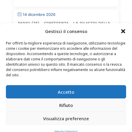
14 dicembre 2026
PARIGI (75) – CONFERENZA – I 5 PILASTRI DELLA
SAGGEZZA
Gestisci il consenso
Per offrirti la migliore esperienza di navigazione, utilizziamo tecnologie
come i cookie per memorizzare e/o accedere alle informazioni del
dispositivo. Acconsentendo a queste tecnologie, ci autorizzerai a
elaborare dati come il comportamento di navigazione o gli
identificatori univoci su questo sito. Il mancato consenso o la revoca
del consenso potrebbero influire negativamente su alcune funzionalità
CONTATTI
–
NOTE LEGALI
–
PAGINA DEL LETTORE
–
del sito.
ISCRIZIONE ALLA NEWSLETTER
Accetto
Rifiuto
Visualizza preferenze
© 2025 – FRÉDÉRIC LENOIR – TUTTI I DIRITTI RISERVATI
{titolo}
{titolo}