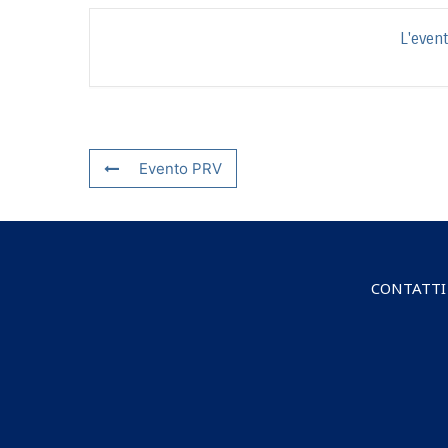
L'even
Evento PRV
CONTATTI