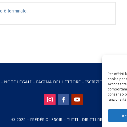
to è terminato.
Per offrirti
cookie per 
–
NOTE LEGALI
–
PAGINA DEL LETTORE
–
ISCRIZIONE ALLA N
Acconsenten
comportamen
consenso o 
funzionalità 
Ac
© 2025 – FRÉDÉRIC LENOIR – TUTTI I DIRITTI RISERVATI