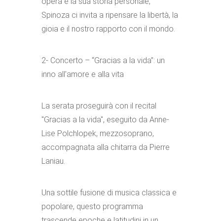
opera e la sua storia personale,
Spinoza ci invita a ripensare la libertà, la
gioia e il nostro rapporto con il mondo.
2- Concerto – “Gracias a la vida”: un
inno all’amore e alla vita
La serata proseguirà con il recital
"Gracias a la vida", eseguito da Anne-
Lise Polchlopek, mezzosoprano,
accompagnata alla chitarra da Pierre
Laniau.
Una sottile fusione di musica classica e
popolare, questo programma
trascende epoche e latitudini in un