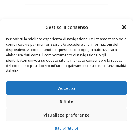
Evento PRV
Gestisci il consenso
Per offrirti la migliore esperienza di navigazione, utilizziamo tecnologie
Evento NXT
come i cookie per memorizzare e/o accedere alle informazioni del
dispositivo. Acconsentendo a queste tecnologie, ci autorizzerai a
elaborare dati come il comportamento di navigazione o gli
identificatori univoci su questo sito. Il mancato consenso o la revoca
del consenso potrebbero influire negativamente su alcune funzionalità
CONTATTI
–
NOTE LEGALI
–
PAGINA DEL LETTORE
–
del sito.
ISCRIZIONE ALLA NEWSLETTER
Accetto
Rifiuto
Visualizza preferenze
© 2025 – FRÉDÉRIC LENOIR – TUTTI I DIRITTI RISERVATI
{titolo}
{titolo}