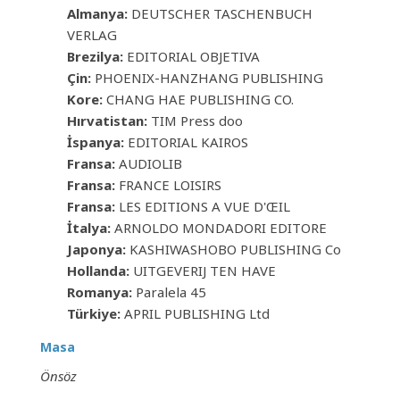
Almanya:
DEUTSCHER TASCHENBUCH
VERLAG
Brezilya:
EDITORIAL OBJETIVA
Çin:
PHOENIX-HANZHANG PUBLISHING
Kore:
CHANG HAE PUBLISHING CO.
Hırvatistan:
TIM Press doo
İspanya:
EDITORIAL KAIROS
Fransa:
AUDIOLIB
Fransa:
FRANCE LOISIRS
Fransa:
LES EDITIONS A VUE D'ŒIL
İtalya:
ARNOLDO MONDADORI EDITORE
Japonya:
KASHIWASHOBO PUBLISHING Co
Hollanda:
UITGEVERIJ TEN HAVE
Romanya:
Paralela 45
Türkiye:
APRIL PUBLISHING Ltd
Masa
Önsöz