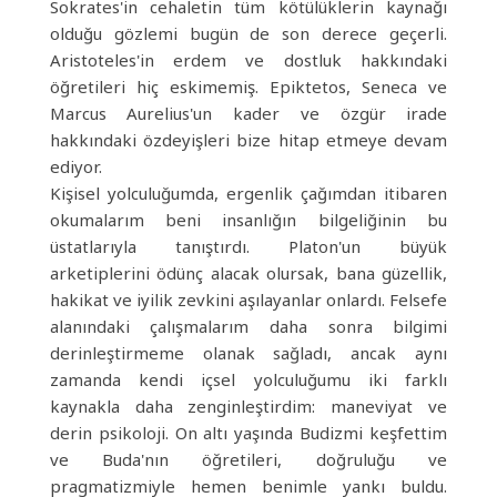
Sokrates'in cehaletin tüm kötülüklerin kaynağı
olduğu gözlemi bugün de son derece geçerli.
Aristoteles'in erdem ve dostluk hakkındaki
öğretileri hiç eskimemiş. Epiktetos, Seneca ve
Marcus Aurelius'un kader ve özgür irade
hakkındaki özdeyişleri bize hitap etmeye devam
ediyor.
Kişisel yolculuğumda, ergenlik çağımdan itibaren
okumalarım beni insanlığın bilgeliğinin bu
üstatlarıyla tanıştırdı. Platon'un büyük
arketiplerini ödünç alacak olursak, bana güzellik,
hakikat ve iyilik zevkini aşılayanlar onlardı. Felsefe
alanındaki çalışmalarım daha sonra bilgimi
derinleştirmeme olanak sağladı, ancak aynı
zamanda kendi içsel yolculuğumu iki farklı
kaynakla daha zenginleştirdim: maneviyat ve
derin psikoloji. On altı yaşında Budizmi keşfettim
ve Buda'nın öğretileri, doğruluğu ve
pragmatizmiyle hemen benimle yankı buldu.