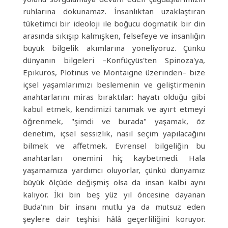
ruhlarına dokunamaz. İnsanlıktan uzaklaştıran
tüketimci bir ideoloji ile boğucu dogmatik bir din
arasında sıkışıp kalmışken, felsefeye ve insanlığın
büyük bilgelik akımlarına yöneliyoruz. Çünkü
dünyanın bilgeleri –Konfüçyüs'ten Spinoza'ya,
Epikuros, Plotinus ve Montaigne üzerinden– bize
içsel yaşamlarımızı beslemenin ve geliştirmenin
anahtarlarını miras bıraktılar: hayatı olduğu gibi
kabul etmek, kendimizi tanımak ve ayırt etmeyi
öğrenmek, "şimdi ve burada" yaşamak, öz
denetim, içsel sessizlik, nasıl seçim yapılacağını
bilmek ve affetmek. Evrensel bilgeliğin bu
anahtarları önemini hiç kaybetmedi. Hala
yaşamamıza yardımcı oluyorlar, çünkü dünyamız
büyük ölçüde değişmiş olsa da insan kalbi aynı
kalıyor. İki bin beş yüz yıl öncesine dayanan
Buda'nın bir insanı mutlu ya da mutsuz eden
şeylere dair teşhisi hâlâ geçerliliğini koruyor.