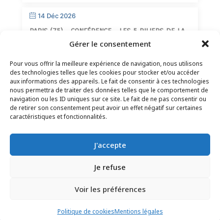
14 Déc 2026
PARIS (75) – CONFÉRENCE – LES 5 PILIERS DE LA
SAGESSE
Gérer le consentement
Pour vous offrir la meilleure expérience de navigation, nous utilisons
des technologies telles que les cookies pour stocker et/ou accéder
aux informations des appareils. Le fait de consentir à ces technologies
nous permettra de traiter des données telles que le comportement de
navigation ou les ID uniques sur ce site. Le fait de ne pas consentir ou
de retirer son consentement peut avoir un effet négatif sur certaines
CONTACT
–
MENTIONS LÉGALES
–
PAGE DES
caractéristiques et fonctionnalités.
LECTEURS
–
INSCRIPTION NEWSLETTER
J'accepte
Je refuse
Voir les préférences
© 2025 – FRÉDÉRIC LENOIR – TOUS DROITS RÉSERVÉS
Politique de cookies
Mentions légales