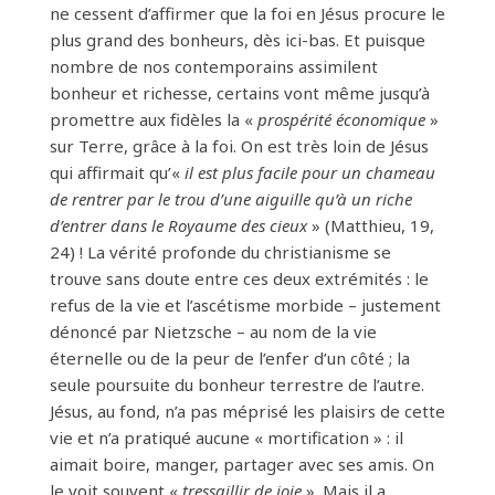
ne cessent d’affirmer que la foi en Jésus procure le
plus grand des bonheurs, dès ici-bas. Et puisque
nombre de nos contemporains assi­milent
bonheur et richesse, certains vont même jusqu’à
promettre aux fidèles la «
prospérité économique
»
sur Terre, grâce à la foi. On est très loin de Jésus
qui affirmait qu’«
il est plus facile pour un chameau
de rentrer par le trou d’une aiguille qu’à un riche
d’entrer dans le Royaume des cieux
» (Matthieu, 19,
24) ! La vérité profonde du christianisme se
trouve sans doute entre ces deux extré­mités : le
refus de la vie et l’ascétisme morbide – juste­ment
dénoncé par Nietzsche – au nom de la vie
éternelle ou de la peur de l’enfer d’un côté ; la
seule poursuite du bonheur terrestre de l’autre.
Jésus, au fond, n’a pas méprisé les plaisirs de cette
vie et n’a pratiqué aucune « mortifi­cation » : il
aimait boire, manger, partager avec ses amis. On
le voit souvent «
tressaillir de joie
». Mais il a