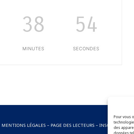
38
54
MINUTES
SECONDES
Pour vous of
technologie
–
MENTIONS LÉGALES
–
PAGE DES LECTEURS
–
INSCRIPTION 
des apparei
données tel