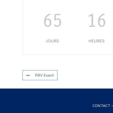
65
16
JOURS
HEURES
PRV Event
CONTACT