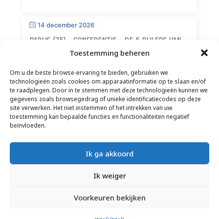
14 december 2026
PARIJS (75) – CONFERENTIE – DE 5 PIJLERS VAN
WIJSHEID
Toestemming beheren
Om u de beste browse-ervaring te bieden, gebruiken we
technologieën zoals cookies om apparaatinformatie op te slaan en/of
te raadplegen. Door in te stemmen met deze technologieën kunnen we
gegevens zoals browsegedrag of unieke identificatiecodes op deze
site verwerken. Het niet instemmen of het intrekken van uw
toestemming kan bepaalde functies en functionaliteiten negatief
CONTACT
–
JURIDISCHE DISCLAIMER
–
beïnvloeden.
LEZERSPAGINA
–
NIEUWSBRIEFABONNEMENT
Ik ga akkoord
Ik weiger
Voorkeuren bekijken
© 2025 – FRÉDÉRIC LENOIR – ALLE RECHTEN VOORBEHOUDEN