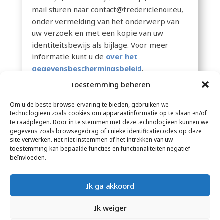
mail sturen naar contact@fredericlenoir.eu,
onder vermelding van het onderwerp van
uw verzoek en met een kopie van uw
identiteitsbewijs als bijlage. Voor meer
informatie kunt u de
over het
gegevensbeschermingsbeleid
.
Toestemming beheren
Om u de beste browse-ervaring te bieden, gebruiken we
technologieën zoals cookies om apparaatinformatie op te slaan en/of
te raadplegen. Door in te stemmen met deze technologieën kunnen we
gegevens zoals browsegedrag of unieke identificatiecodes op deze
site verwerken. Het niet instemmen of het intrekken van uw
toestemming kan bepaalde functies en functionaliteiten negatief
CONTACT
–
JURIDISCHE DISCLAIMER
–
beïnvloeden.
LEZERSPAGINA
–
NIEUWSBRIEFABONNEMENT
Ik ga akkoord
Ik weiger