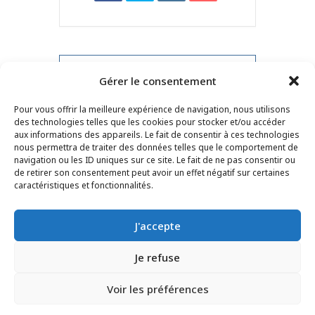
PRV Event
Gérer le consentement
Pour vous offrir la meilleure expérience de navigation, nous utilisons
NXT Event
des technologies telles que les cookies pour stocker et/ou accéder
aux informations des appareils. Le fait de consentir à ces technologies
nous permettra de traiter des données telles que le comportement de
navigation ou les ID uniques sur ce site. Le fait de ne pas consentir ou
de retirer son consentement peut avoir un effet négatif sur certaines
CONTACT
–
MENTIONS LÉGALES
–
PAGE DES
caractéristiques et fonctionnalités.
LECTEURS
–
INSCRIPTION NEWSLETTER
J'accepte
Je refuse
Voir les préférences
© 2025 – FRÉDÉRIC LENOIR – TOUS DROITS RÉSERVÉS