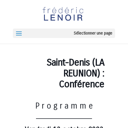
Sélectionner une page
Saint-Denis (LA
REUNION) :
Conférence
P r o g r a m m e
______________