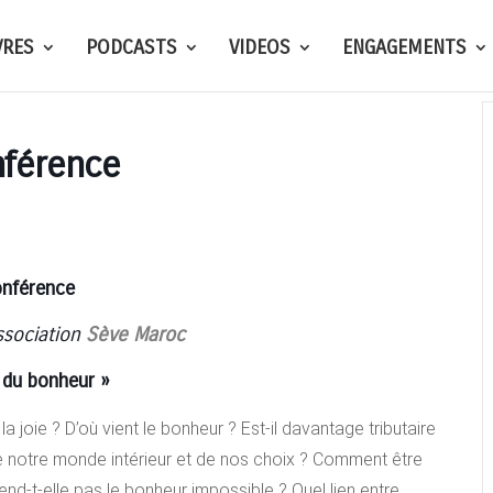
VRES
PODCASTS
VIDEOS
ENGAGEMENTS
nférence
nférence
association
Sève Maroc
t du bonheur »
 la joie ? D’où vient le bonheur ? Est-il davantage tributaire
 notre monde intérieur et de nos choix ? Comment être
nd-t-elle pas le bonheur impossible ? Quel lien entre