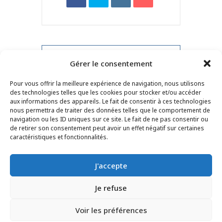
PRV Event
Gérer le consentement
Pour vous offrir la meilleure expérience de navigation, nous utilisons
NXT Event
des technologies telles que les cookies pour stocker et/ou accéder
aux informations des appareils. Le fait de consentir à ces technologies
nous permettra de traiter des données telles que le comportement de
navigation ou les ID uniques sur ce site. Le fait de ne pas consentir ou
de retirer son consentement peut avoir un effet négatif sur certaines
CONTACT
–
MENTIONS LÉGALES
–
PAGE DES
caractéristiques et fonctionnalités.
LECTEURS
–
INSCRIPTION NEWSLETTER
J'accepte
Je refuse
Voir les préférences
© 2025 – FRÉDÉRIC LENOIR – TOUS DROITS RÉSERVÉS