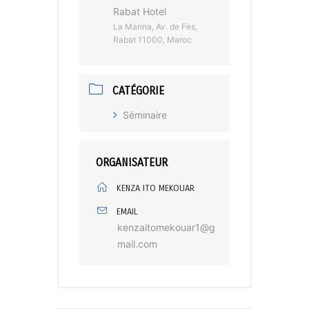
Rabat Hotel
La Marina, Av. de Fès,
Rabat 11000, Maroc
CATÉGORIE
Séminaire
ORGANISATEUR
KENZA ITO MEKOUAR
EMAIL
kenzaitomekouar1@g
mail.com