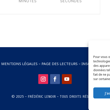
MINUTES
SECONDES
Pour vous of
technologie
–
MENTIONS LÉGALES
–
PAGE DES LECTEURS
–
INSCRIPTION 
des apparei
données tel
fait de ne p
sur certaine
J'
© 2025 – FRÉDÉRIC LENOIR – TOUS DROITS RÉSERVÉS