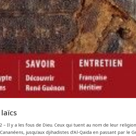
laïcs
 Il y a les fous de Dieu. Ceux qui tuent au nom de leur religion
Cananéens, jusqu’aux djihadistes d’Al-Qaida en passant par le 