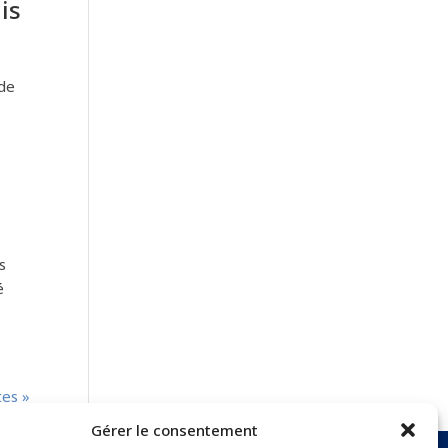
is
 de
s
é
tes »
Gérer le consentement