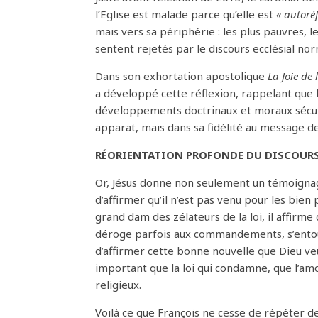
l’Eglise est malade parce qu’elle est
« autoréf
mais vers sa périphérie : les plus pauvres, le
sentent rejetés par le discours ecclésial nor
Dans son exhortation apostolique
La Joie de 
a développé cette réflexion, rappelant que l
développements doctrinaux et moraux sécula
apparat, mais dans sa fidélité au message de
RÉORIENTATION PROFONDE DU DISCOURS
Or, Jésus donne non seulement un témoignage 
d’affirmer qu’il n’est pas venu pour les bien
grand dam des zélateurs de la loi, il affirm
déroge parfois aux commandements, s’entou
d’affirmer cette bonne nouvelle que Dieu veu
important que la loi qui condamne, que l’amou
religieux.
Voilà ce que François ne cesse de répéter dep