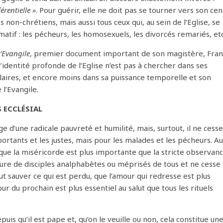
érentielle »
. Pour guérir, elle ne doit pas se tourner vers son cen
s non-chrétiens, mais aussi tous ceux qui, au sein de l’Eglise, se
matif : les pécheurs, les homosexuels, les divorcés remariés, etc
l’Evangile
, premier document important de son magistère, Fran
’identité profonde de l’Eglise n’est pas à chercher dans ses
ires, et encore moins dans sa puissance temporelle et son
 l’Evangile.
 ECCLÉSIAL
d’une radicale pauvreté et humilité, mais, surtout, il ne cess
 portants et les justes, mais pour les malades et les pécheurs. A
e que la miséricorde est plus importante que la stricte observanc
re de disciples analphabètes ou méprisés de tous et ne cesse
t sauver ce qui est perdu, que l’amour qui redresse est plus
r du prochain est plus essentiel au salut que tous les rituels
uis qu’il est pape et, qu’on le veuille ou non, cela constitue un