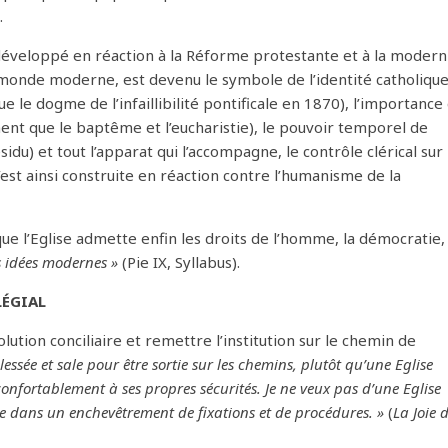
.
st développé en réaction à la Réforme protestante et à la modern
e monde moderne, est devenu le symbole de l’identité catholique 
 le dogme de l’infaillibilité pontificale en 1870), l’importance
ent que le baptême et l’eucharistie), le pouvoir temporel de
résidu) et tout l’apparat qui l’accompagne, le contrôle clérical sur 
’est ainsi construite en réaction contre l’humanisme de la
 que l’Eglise admette enfin les droits de l’homme, la démocratie, 
s idées modernes »
(Pie IX, Syllabus).
LÉGIAL
olution conciliaire et remettre l’institution sur le chemin de
lessée et sale pour être sortie sur les chemins, plutôt qu’une Eglise
nfortablement à ses propres sécurités. Je ne veux pas d’une Eglise
mée dans un enchevêtrement de fixations et de procédures. »
(
La Joie 