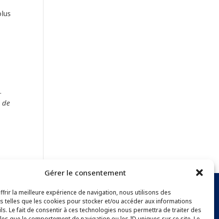
plus
.
e de
Gérer le consentement
frir la meilleure expérience de navigation, nous utilisons des
s telles que les cookies pour stocker et/ou accéder aux informations
NEWSLETTER
ls. Le fait de consentir à ces technologies nous permettra de traiter des
les que le comportement de navigation ou les ID uniques sur ce site. Le