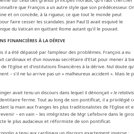
même sur celui des grands principes moraux, qu’il faut chercher
connaître que François a un autre style que son prédécesseur. O
ne et on concède, à la rigueur, ce que tout le monde peut
pour faire cesser les scandales. Jean Paul II avait esquivé le
nque du Vatican en quittant Rome autant qu’il le pouvait.
NS FINANCIÈRES À LA DÉRIVE
ais il a été dépassé par l’ampleur des problèmes. François a eu
 huit cardinaux et d’un nouveau secrétaire d’Etat pour mener à bi
l’Eglise et d’institutions financières à la dérive. Nul doute qu’
ent – s’il ne lui arrive pas un « malheureux accident ». Mais le p
zinger avait tenu un discours dans lequel il dénonçait
« le relativ
entitaire ferme. Tout au long de son pontificat, il a privilégié c
dant la main aux franges les plus traditionalistes de l’Eglise et 
evenir – en vain – les intégristes de Mgr Lefebvre dans le giro
cte le plus audacieux et réformiste de son pontificat.
ergoglio a tenu aux cardinaux un discours exactement inverse :