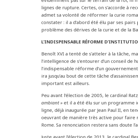
évidemment pas sur le terrain de la foi, ni 
lignes de rupture. Certes, on s’accorde à re
admet sa volonté de réformer la curie romai
constater : il a d’abord été élu par ses pairs 
problème des dérives de la curie et de la Ba
L’INDISPENSABLE RÉFORME D’INSTITUTIO
Benoît XVI a tenté de s’atteler à la tâche, m
l’intelligence de s’entourer d’un conseil de
l’indispensable réforme d’un gouvernement de 
ira jusqu’au bout de cette tâche d’assainissem
important est ailleurs.
Peu avant l’élection de 2005, le cardinal Rat
ambiant »
et il a été élu sur un programme id
ligne, déjà inaugurée par Jean Paul II, en ten
oeuvrant de manière très active pour faire r
Rome. Sa renonciation restera sans doute l’a
Juste avant l’élection de 2013, le cardinal B