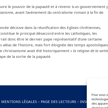
réduire le pouvoir de la papauté et à revenir à un gouvernement 
stianisme, avant l’avènement du centralisme romain à la fin de
cée décisive dans la réunification des Eglises chrétiennes,
nstitue le principal désaccord entre les catholiques, les
rrait donc être le dernier pape représentatif d’une certaine
s aléas de l’histoire, mais fort éloignée des temps apostoliques
le christianisme avait été historiquement
« la religion de la sorti
ape de la sortie de la papauté.
Pour vous of
technologie
–
MENTIONS LÉGALES
–
PAGE DES LECTEURS
–
INSCRIPTION 
des apparei
données tel