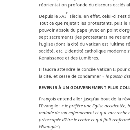
réorientation profonde du discours ecclésial
e
Depuis le XVI
siècle, en effet, celui-ci s’e
Tout ce que rejetait les protestants, puis l
pouvoir absolu du pape (avec en point d’orgue
sept sacrements (les protestants ne retienn
l’Eglise (dont la cité du Vatican est l’ultime 
société, etc. L’identité catholique moderne s
Renaissance et des Lumières.
Il faudra attendre le concile Vatican II pour
laïcité, et cesse de condamner
« le poison de
REVENIR À UN GOUVERNEMENT PLUS COL
François entend aller jusqu’au bout de la rév
l’Evangile :
« Je préfère une Eglise accidentée, b
malade de son enfermement et qui s’accroche co
préoccupée d’être le centre et qui finit renfer
l’Evangile
.)