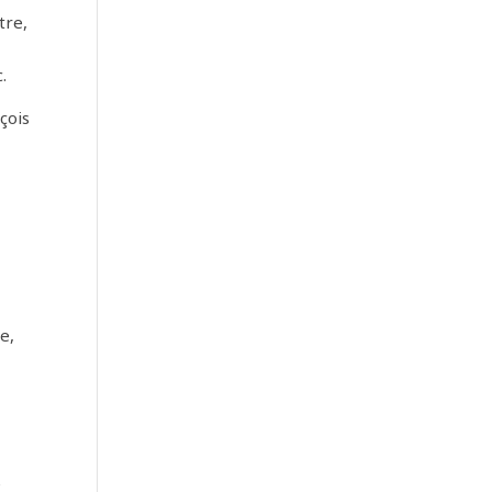
tre,
.
çois
e
u
e,
e