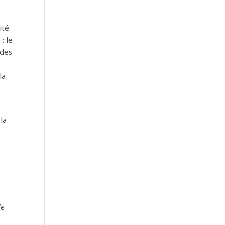
ité.
: le
 des
la
la
de