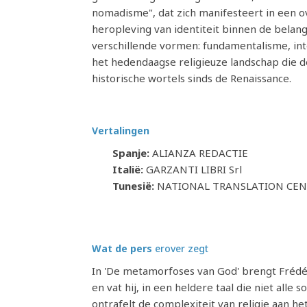
nomadisme", dat zich manifesteert in een ove
heropleving van identiteit binnen de belang
verschillende vormen: fundamentalisme, in
het hedendaagse religieuze landschap die d
historische wortels sinds de Renaissance.
Vertalingen
Spanje:
ALIANZA REDACTIE
Italië:
GARZANTI LIBRI Srl
Tunesië:
NATIONAL TRANSLATION CE
Wat de pers
erover zegt
In 'De metamorfoses van God' brengt Frédér
en vat hij, in een heldere taal die niet all
ontrafelt de complexiteit van religie aan h