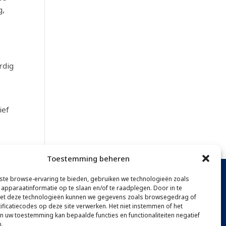
g,
rdig
ief
Toestemming beheren
te browse-ervaring te bieden, gebruiken we technologieën zoals
apparaatinformatie op te slaan en/of te raadplegen. Door in te
BONNEMENT
t deze technologieën kunnen we gegevens zoals browsegedrag of
tificatiecodes op deze site verwerken. Het niet instemmen of het
an uw toestemming kan bepaalde functies en functionaliteiten negatief
.