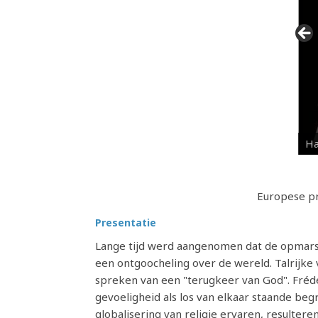
Ha
Europese pri
Presentatie
Lange tijd werd aangenomen dat de opmars 
een ontgoocheling over de wereld. Talrijke v
spreken van een "terugkeer van God". Frédé
gevoeligheid als los van elkaar staande begri
globalisering van religie ervaren, resulter