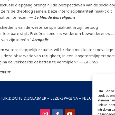
ellectuele diepgang brengt hij de perspectieven van de socioloo
n zelfs de theoloog samen. Deze interdisciplinariteit maakt dit
not om te lezen. —
Le Monde des religions
hiedenis van de westerse spiritualiteit in zijn betoog.
 leesbare stijl... Frédéric Lenoir is wederom bewonderenswaa
 van zijn ideeën."
Acropolis
en wetenschappelijke studie, wil breken met louter toevallige
, deze observatie van terugkeer, in een langetermijnperspect
pagina de verkeerde debatten te vermijden." —
La Croix
vateur
Om u de bes
cookies om 
–
JURIDISCHE DISCLAIMER
–
LEZERSPAGINA
–
NIEUWSBRIEFA
stemmen me
unieke iden
intrekken v
beïnvloeden