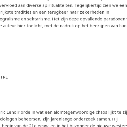
rvloed aan diverse spiritualiteiten. Tegelijkertijd zien we ee
rijkste tradities en een terugkeer naar zekerheden in
tegralisme en sektarisme. Het zijn deze opvallende paradoxen
e auteur hier toelicht, met de nadruk op het begrijpen van hun
NTRE
ic Lenoir orde in wat een alomtegenwoordige chaos lijkt te zi
e sociologen beheersen, zijn jarenlange onderzoek samen. Hij
et begin van de 21e eeuw, en in het bijzonder de nieuwe wester